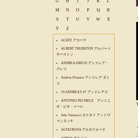
G
H
I
J
K
L
M
N
O
P
Q
R
S
T
U
V
W
X
Y
Z
ACATE アカーテ
ALBERT THURSTON アルバート
サーストン
ANDREA GRECO アンドレア・
グレコ
Andrea D'amico アンドレア ダミ
コ
19 ANDREA'S 47 アンドレアズ
ANTONIO PIO MELE アントニ
オ・ピオ・メーレ
Atto Vannucci ネクタイ アットヴ
ァンヌッチ
ALTACRUNA アルタクルーナ
ASPESI アスペジ