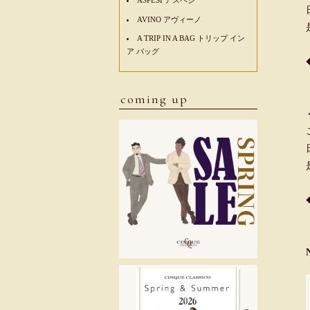
AVINO アヴィーノ
A TRIP IN A BAG トリップ イン
ア バッグ
coming up