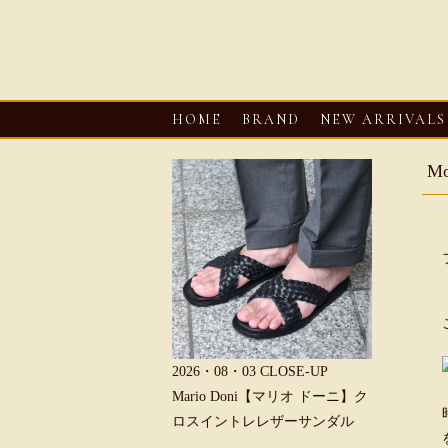
HOME
BRAND
NEW ARRIVALS
M
6・08・03
CLOSE-UP
2026・08・03
CLOSE-UP
2026・08・0
REU【へリュー】フィッシ
Mario Doni【マリオ ドーニ】ク
Mario D
マンサンダル
ロスイントレレザーサンダル
ープントゥ
ダル