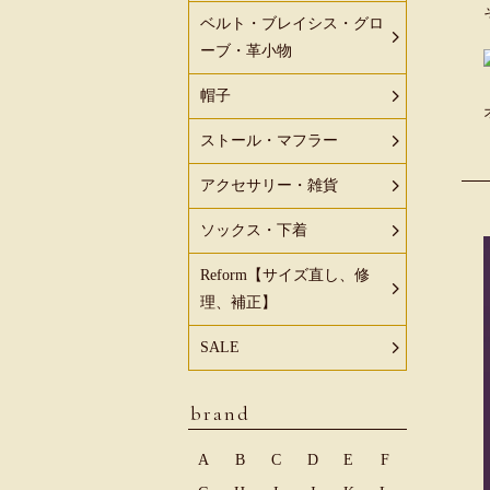
ベルト・ブレイシス・グロ
ーブ・革小物
帽子
ストール・マフラー
アクセサリー・雑貨
ソックス・下着
Reform【サイズ直し、修
理、補正】
SALE
brand
A
B
C
D
E
F