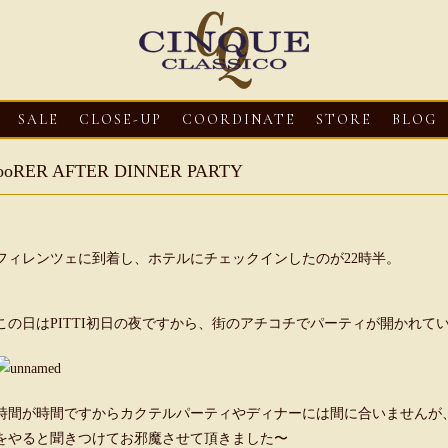
SALE
CLOSE-UP
COORDINATE
STORE
BLOG
ooRER AFTER DINNER PARTY
フィレンツェに到着し、ホテルにチェックインしたのが22時半。
この日はPITTI初日の夜ですから、街のアチコチでパーティが開かれて
3
CLOSE-UP
2026・08・03
CLOSE-UP
2026・08・03
CLOS
oni【マリオ ドーニ】オ
HEREU【へリュー】フィッシ
Mario Doni【マ
時間が時間ですからカクテルパーティやディナーには間に合いませんが、
ミュール レザーサン
ャーマンサンダル
ロスイントレレザ
をやると聞きつけてお邪魔させて頂きました〜