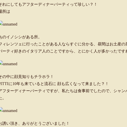
それにしてもアフターディナーパーティって珍しい？！
場所は
あのイノシシがある所。
フィレンツェに行ったことがある人ならすぐに分かる、昼間はお土産の
パーティ好きのイタリア人のことですから、とにかく人が多かったです
その中に顔見知りもチラホラ！
PITTIに10年も来ていると流石に 顔も広くなって来ました？！
アフターディナーパーティですが、私たちは食事前でしたので、シャン
た。
お誘い頂き、ありがとうございました！