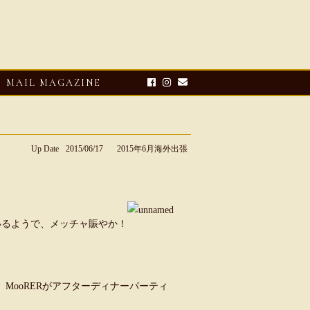
MAIL MAGAZINE
Up Date
2015/06/17
2015年6月海外出張
いるようで、メッチャ賑やか！
E-UP
2026・08・03
CLOSE-UP
リオ ドーニ】ク
Mario Doni【マリオ ドーニ】オ
MooRERがアフターディナーパーティ
ーサンダル
ープントゥミュール レザーサン
ダル