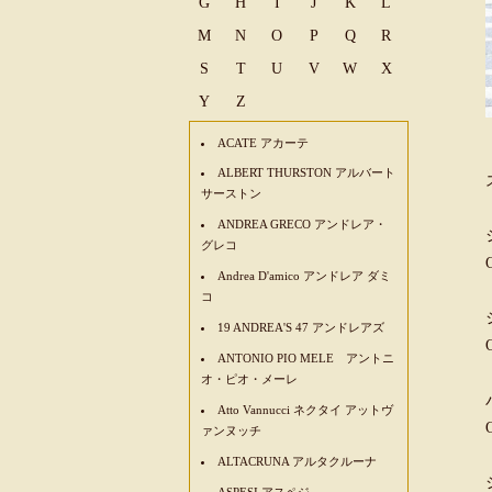
G
H
I
J
K
L
M
N
O
P
Q
R
S
T
U
V
W
X
Y
Z
ACATE アカーテ
ALBERT THURSTON アルバート
サーストン
ANDREA GRECO アンドレア・
グレコ
Andrea D'amico アンドレア ダミ
コ
19 ANDREA'S 47 アンドレアズ
ANTONIO PIO MELE アントニ
オ・ピオ・メーレ
Atto Vannucci ネクタイ アットヴ
ァンヌッチ
ALTACRUNA アルタクルーナ
ASPESI アスペジ