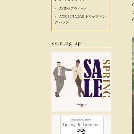
AVINO アヴィーノ
A TRIP IN A BAG トリップ イン
ア バッグ
coming up