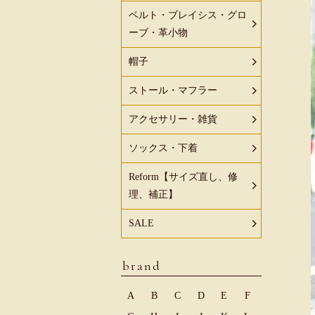
ベルト・ブレイシス・グロ
ーブ・革小物
帽子
ストール・マフラー
アクセサリー・雑貨
ソックス・下着
Reform【サイズ直し、修
理、補正】
SALE
brand
A
B
C
D
E
F