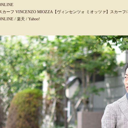
ONLINE
スカーフ VINCENZO MIOZZA【ヴィンセンツォ ミオッツァ】スカーフ
ONLINE
/
楽天
/
Yahoo!