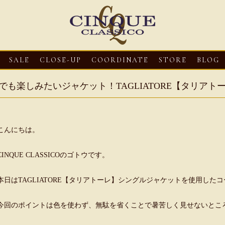
SALE
CLOSE-UP
COORDINATE
STORE
BLOG
でも楽しみたいジャケット！TAGLIATORE【タリアト
こんにちは。
CINQUE CLASSICOのゴトウです。
本日はTAGLIATORE【タリアトーレ】シングルジャケットを使用した
08・03
CLOSE-UP
2026・08・03
CLOSE-UP
2026・08・03
EU【へリュー】フィッシ
Mario Doni【マリオ ドーニ】ク
Mario Don
今回のポイントは色を使わず、無駄を省くことで暑苦しく見せないとこ
ンサンダル
ロスイントレレザーサンダル
ープントゥミ
ダル