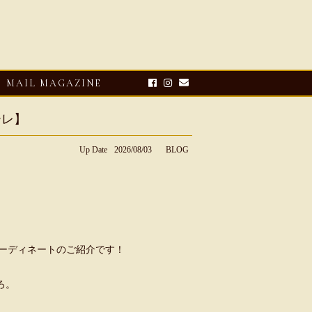
MAIL MAGAZINE
ーレ】
Up Date
2026/08/03
BLOG
コーディネートのご紹介です！
CLOSE-UP
i【マリオ ドーニ】オ
ろ。
ュール レザーサン