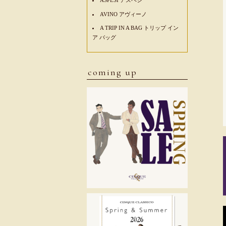
AVINO アヴィーノ
A TRIP IN A BAG トリップ イン
ア バッグ
coming up