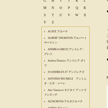
G
H
I
J
K
L
M
N
O
P
Q
R
S
T
U
V
W
X
Y
Z
ACATE アカーテ
ALBERT THURSTON アルバート
サーストン
ANDREA GRECO アンドレア・
グレコ
Andrea D'amico アンドレア ダミ
コ
19 ANDREA'S 47 アンドレアズ
ANTONIO PIO MELE アントニ
オ・ピオ・メーレ
Atto Vannucci ネクタイ アットヴ
ァンヌッチ
ALTACRUNA アルタクルーナ
ASPESI アスペジ