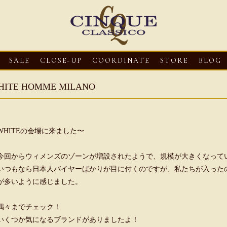
SALE
CLOSE-UP
COORDINATE
STORE
BLOG
HITE HOMME MILANO
WHITEの会場に来ました〜
今回からウィメンズのゾーンが増設されたようで、規模が大きくなって
いつもなら日本人バイヤーばかりが目に付くのですが、私たちが入った
が多いように感じました。
-UP
2026・08・03
CLOSE-UP
2026・08・03
CLOSE-UP
フィッシ
Mario Doni【マリオ ドーニ】ク
Mario Doni【マリオ ドーニ】
隅々までチェック！
ロスイントレレザーサンダル
ープントゥミュール レザーサ
いくつか気になるブランドがありましたよ！
ダル