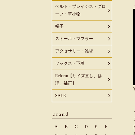
ベルト・ブレイシス・グロ
ーブ・革小物
帽子
ストール・マフラー
アクセサリー・雑貨
ソックス・下着
Reform【サイズ直し、修
理、補正】
SALE
brand
A
B
C
D
E
F