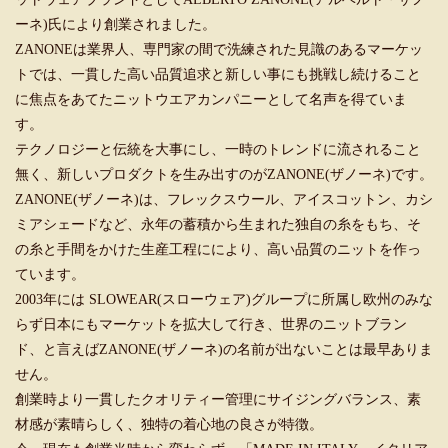
ーネ)氏により創業されました。
ZANONEは業界人、専門家の間で洗練された見識のあるマーケッ
トでは、一貫した高い品質追求と新しい事にも挑戦し続けること
に焦点をあてたニットウエアカンパニーとして名声を得ていま
す。
テクノロジーと伝統を大事にし、一時のトレンドに流されること
無く、新しいプロダクトを生み出すのがZANONE(ザノーネ)です。
ZANONE(ザノーネ)は、フレックスウール、アイスコットン、カシ
ミアシェードなど、永年の蓄積から生まれた独自の糸をもち、そ
の糸と手間をかけた生産工程ににより、高い品質のニットを作っ
ています。
2003年には SLOWEAR(スローウェア)グループに所属し欧州のみな
らず日本にもマーケットを拡大して行き、世界のニットブラン
ド、と言えばZANONE(ザノーネ)の名前が出ないことは最早ありま
せん。
創業時より一貫したクオリティー管理にサイジングバランス、素
材感が素晴らしく、独特の着心地の良さが特徴。