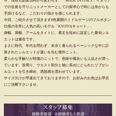
今、現在も創業当時から変わらず、「MADE IN ITALY」イタリア
での生産を守りニットメーカーとしての探求心で時には糸からも
手掛けるなど、こだわりの強さを感じられます。
今回、ご紹介させて頂きます8色展開のミドルゲージのフルボタン
仕様の非常に人気の高いモデル「KYOTO(キョート」。
身幅、肩幅、アームをタイトに、着丈を短めに設定した最旬シル
エットは健在です。
まさに時代、年代を問わず、末永く着られるベーシックな中に計
算されたシルエットが違いを生む傑作ニット。
柔らかな手触りが特徴のニットで、色味や風合いも上品さが漂っ
ています。首周り、ウエスト部分と袖に長めにとられたリブがシ
ルエットを引き締め、洒脱感を漂わせています。
サイズ欠けが早速出てきておりますので、お好みのお色はお早目
にご決断下さいませ。