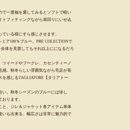
ので一度袖を通してみるとソフトで軽い
イトフィティングながら肩回りにいせ込
っている様にすら感じさせます。
ミア100％ブルー。PRE COLECTIONで
の秋冬全体を見渡してもそれ以上にになるだろ
。ツイードやブークレ、カセンティーノ
毛感。秋冬らしい雰囲気ながら毛足が長
感じるTAGLIATORE【タリアトー
合い。秋冬シーズンのブルーには珍し
ております。
こと、ジレ＆ジャケット各アイテム単体
使いも出来る、幅広さは非常に魅力的で