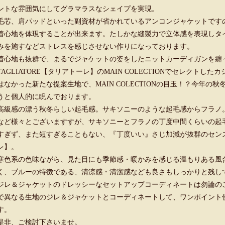
ントな雰囲気にしてグラマラスなシェイプを実現。
毛芯、肩パッドといった副資材が省かれているアンコンジャケットです
着心地を体現することが出来ます。たしかな縫製力で立体感を表現しタ
みを施すなどストレスを感じさせない作りになっております。
着心地も抜群で、まるでジャケットの姿をしたニットカーディガンを纏
TAGLIATORE【タリアトーレ】のMAIN COLECTIONでセレクトしたカシ
はなかった新たな提案生地で、MAIN COLECTIONの目玉！？今年
うと個人的に睨んでおります。
高級感の漂う秋冬らしい起毛感。サキソニーのような起毛感からフラノ
など様々とございますすが、サキソニーとフラノの丁度中間くらいの起
すぎず、また短すぎることもない、『丁度いい』さじ加減が抜群のセンスを
レ】。
寒色系の色味ながら、見た目にも季節感・暖かみを感じる温もりある風
く、ブルーの特徴である、清涼感・清潔感なども良さもしっかりと残し
ジレ＆ジャケットのドレッシーなセットアップコーディネートは勿論の
で異なる生地のジレ＆ジャケットとコーディネートして、ワンポイント
す。
是非、ご検討下さいませ。