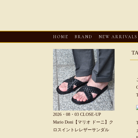
HOME
BRAND
NEW ARRIVALS
T
6・08・03
CLOSE-UP
2026・08・03
CLOSE-UP
2026・08・0
REU【へリュー】フィッシ
Mario Doni【マリオ ドーニ】ク
Mario D
マンサンダル
ロスイントレレザーサンダル
ープントゥ
ダル