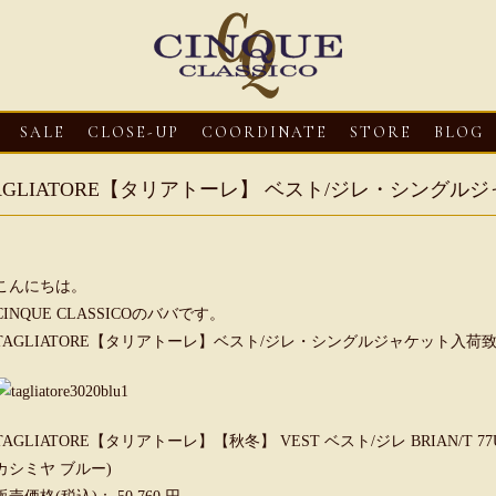
SALE
CLOSE-UP
COORDINATE
STORE
BLOG
AGLIATORE【タリアトーレ】 ベスト/ジレ・シング
こんにちは。
CINQUE CLASSICOのババです。
TAGLIATORE【タリアトーレ】ベスト/ジレ・シングルジャケット入
3
CLOSE-UP
2026・08・03
CLOSE-UP
2026・08・03
CLOS
oni【マリオ ドーニ】オ
HEREU【へリュー】フィッシ
Mario Doni【マ
TAGLIATORE【タリアトーレ】【秋冬】 VEST ベスト/ジレ BRIAN/T 77UIT05
ミュール レザーサン
ャーマンサンダル
ロスイントレレザ
カシミヤ ブルー)