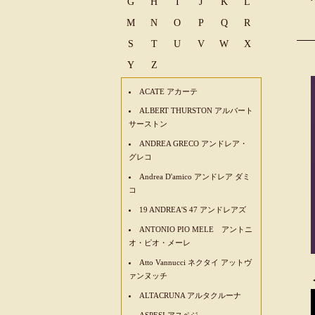
G
H
I
J
K
L
M
N
O
P
Q
R
S
T
U
V
W
X
Y
Z
ACATE アカーテ
ALBERT THURSTON アルバート
サーストン
ANDREA GRECO アンドレア・
グレコ
Andrea D'amico アンドレア ダミ
コ
19 ANDREA'S 47 アンドレアズ
ANTONIO PIO MELE アントニ
オ・ピオ・メーレ
Atto Vannucci ネクタイ アットヴ
ァンヌッチ
ALTACRUNA アルタクルーナ
ASPESI アスペジ