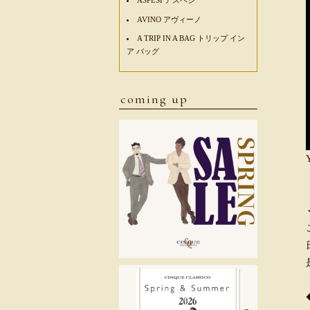
AVINO アヴィーノ
A TRIP IN A BAG トリップ イン
ア バッグ
coming up