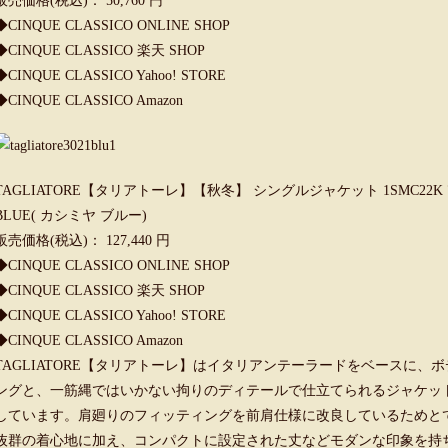
販売価格(税込)： 50,760 円
◆
CINQUE CLASSICO ONLINE SHOP
◆
CINQUE CLASSICO 楽天 SHOP
◆
CINQUE CLASSICO Yahoo! STORE
◆
CINQUE CLASSICO Amazon
TAGLIATORE【タリアトーレ】【秋冬】 シングルジャケット 1SMC22K 77UIT0
BLUE( カシミヤ ブルー)
販売価格(税込)： 127,440 円
◆
CINQUE CLASSICO ONLINE SHOP
◆
CINQUE CLASSICO 楽天 SHOP
◆
CINQUE CLASSICO Yahoo! STORE
◆
CINQUE CLASSICO Amazon
TAGLIATORE【タリアトーレ】はイタリアンテーラードをベースに
ングと、一筋縄ではいかない拘りのディテールで仕立てられるジャケッ
しています。肩廻りのフィッティングを前肩仕様に改良しているためと
抜群の着心地に加え、コンパクトに設定された丈などモダンな印象を持