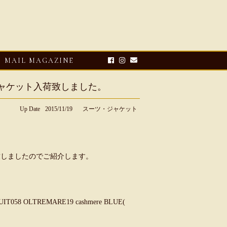
MAIL MAGAZINE
ルジャケット入荷致しました。
Up Date
2015/11/19
スーツ・ジャケット
荷致しましたのでご紹介します。
E-UP
2026・08・03
CLOSE-UP
リオ ドーニ】ク
Mario Doni【マリオ ドーニ】オ
8 OLTREMARE19 cashmere BLUE(
ーサンダル
ープントゥミュール レザーサン
ダル