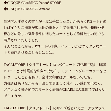
◆
CINQUE CLASSICO Yahoo! STORE
◆
CINQUE CLASSICO Amazon
性別問わず多くの方々が一度は手にしたことがあろうPコートも遡
ればイギリス海軍が艦上用の軍服として採用される他、艦橋や甲
板などの厳しい気象条件に適したコートとして漁師たちの間でも
着用されておりました。
そんなところから、Pコートの印象・イメージがごつくタフなコー
トと連想させることもしばしば。
TAGLIATORE【タリアトーレ】ロングPコート CHARLIEは、所謂
Pコートとは対照的な印象の持ち主。ミディアムグレーカラーをセ
レクトしたこともあり、全体の印象はクールないでたち。
力強さはありながらも、決して勇ましく荒々しい感じではなく、
どことなく都会的でスマートな表情がCHARLIEの真骨頂ではない
でしょうか。
TAGLIATORE【タリアトーレ】のサイズ感といえば、グラマラス