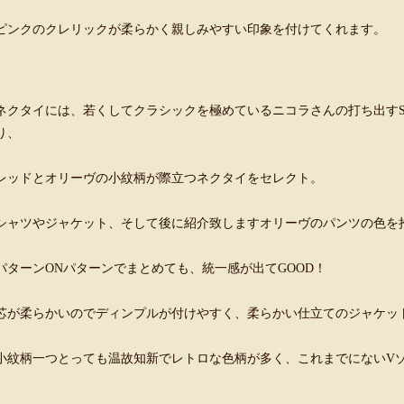
ピンクのクレリックが柔らかく親しみやすい印象を付けてくれます。
ネクタイには、若くしてクラシックを極めているニコラさんの打ち出すSpacc
り、
レッドとオリーヴの小紋柄が際立つネクタイをセレクト。
シャツやジャケット、そして後に紹介致しますオリーヴのパンツの色を
パターンONパターンでまとめても、統一感が出てGOOD！
芯が柔らかいのでディンプルが付けやすく、柔らかい仕立てのジャケッ
小紋柄一つとっても温故知新でレトロな色柄が多く、これまでにないV