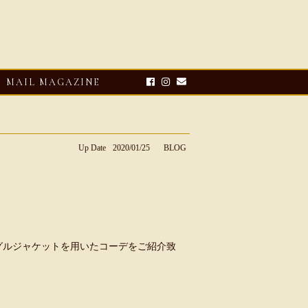
MAIL MAGAZINE
Up Date
2020/01/25
BLOG
ングルジャケットを用いたコーデをご紹介致
E-UP
2026・08・03
CLOSE-UP
リオ ドーニ】ク
Mario Doni【マリオ ドーニ】オ
ーサンダル
ープントゥミュール レザーサン
ダル