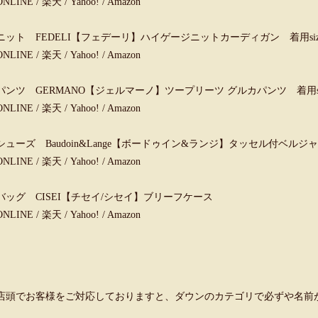
ONLINE
/
楽天
/
Yahoo!
/
Amazon
ニット FEDELI【フェデーリ】ハイゲージニットカーディガン 着用size
ONLINE
/
楽天
/
Yahoo!
/
Amazon
パンツ GERMANO【ジェルマーノ】ツープリーツ グルカパンツ 着用siz
ONLINE
/
楽天
/
Yahoo!
/
Amazon
シューズ Baudoin&Lange【ボードゥイン&ランジ】タッセル付ベルジャ
ONLINE
/
楽天
/
Yahoo!
/
Amazon
バッグ CISEI【チセイ/シセイ】ブリーフケース
ONLINE
/
楽天
/
Yahoo!
/
Amazon
店頭でお客様をご対応しておりますと、ダウンのカテゴリで必ずや名前が