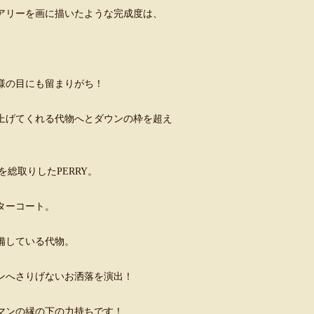
アリーを画に描いたような完成度は、
様の目にも留まりがち！
上げてくれる代物へとダウンの枠を超え
総取りしたPERRY。
ターコート。
備している代物。
ンへさりげないお洒落を演出！
マンの縁の下の力持ちです！