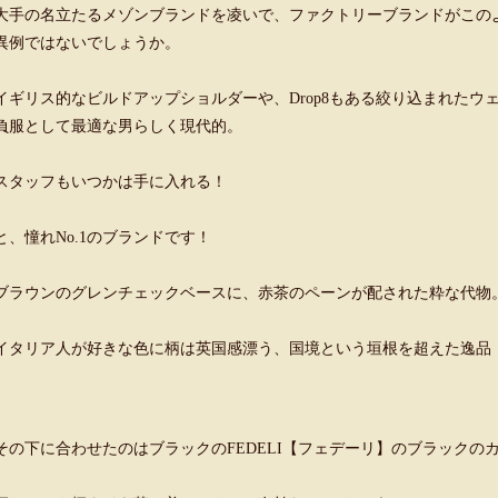
大手の名立たるメゾンブランドを凌いで、ファクトリーブランドがこの
異例ではないでしょうか。
イギリス的なビルドアップショルダーや、Drop8もある絞り込まれた
負服として最適な男らしく現代的。
スタッフもいつかは手に入れる！
と、憧れNo.1のブランドです！
ブラウンのグレンチェックベースに、赤茶のペーンが配された粋な代物
イタリア人が好きな色に柄は英国感漂う、国境という垣根を超えた逸品
その下に合わせたのはブラックのFEDELI【フェデーリ】のブラックの