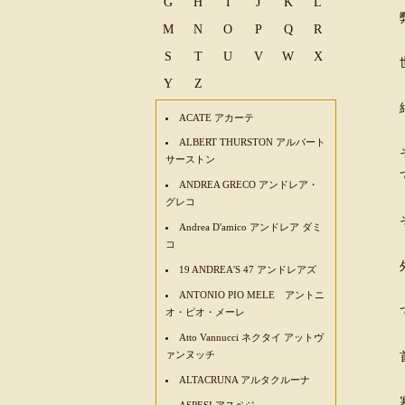
G
H
I
J
K
L
M
N
O
P
Q
R
S
T
U
V
W
X
Y
Z
ACATE アカーテ
ALBERT THURSTON アルバート
サーストン
ANDREA GRECO アンドレア・
グレコ
Andrea D'amico アンドレア ダミ
コ
19 ANDREA'S 47 アンドレアズ
ANTONIO PIO MELE アントニ
オ・ピオ・メーレ
Atto Vannucci ネクタイ アットヴ
ァンヌッチ
ALTACRUNA アルタクルーナ
ASPESI アスペジ