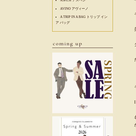
AVINO アヴィーノ
A TRIP IN A BAG トリップ イン
ア バッグ
coming up