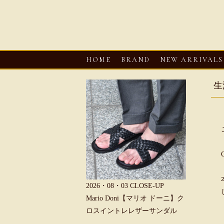
HOME
BRAND
NEW ARRIVALS
生
6・08・03
CLOSE-UP
2026・08・03
CLOSE-UP
2026・08・0
REU【へリュー】フィッシ
Mario Doni【マリオ ドーニ】ク
Mario D
マンサンダル
ロスイントレレザーサンダル
ープントゥ
ダル