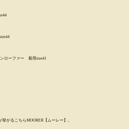
44
e44
ンローファー 着用size41
挙がるこちらMOORER【ムーレー】。