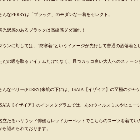
そんなPERRYは「ブラック」のモダンな一着をセレクト。
美光沢感のあるブラックは高級感ダダ漏れ！
ダウンに対しては、”防寒着”というイメージが先行して普通の洒落着と
ただの暖を取るアイテムだけでなく、且つカッコ良い大人へのステー
そんなペリー(PERRY)来航の下には、ISAIA【イザイア】の至極のジ
ISAIA【イザイア】のインスタグラムでは、あのウィルスミスやヒュー
名立たるハリウッド俳優もレッドカーペットでこちらのスーツを着てい
から認められております。