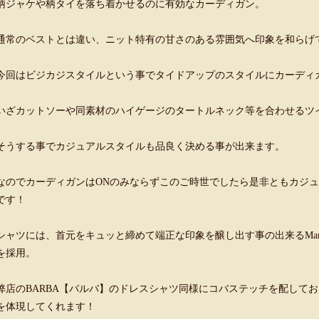
柄ジャケや柄タイを落ち着かせるのに有効なカーディガン。
通常のベストとは違い、ニット特有の甘さのある雰囲気へ印象を和らげ
今回はビジカジスタイルという事でタイドアップのスタイルにカーディ
いざカットソーや同素材のハイゲージのタートルネック等を合わせるツ
そうする事でカジュアルスタイルも品良く決める事が出来ます。
なのでカーディガンはONのみならずこのご時世でしたら是非ともカジ
です！
シャツには、首元をキュッと締めて端正な印象を醸し出す事の出来るMaria S
を採用。
弊店のBARBA【バルバ】のドレスシャツ同様にコバステッチを配して
を体現してくれます！