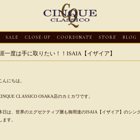
SALE
CLOSE-UP
COORDINATE
STORE
BLOG
涯一度は手に取りたい！！ISAIA【イザイア】
こんにちは。
CINQUE CLASSICO OSAKA店のカミカワです。
本日は、世界のエグゼクティブ層も御用達のISAIA【イザイア】のシ
3
CLOSE-UP
2026・08・03
CLOSE-UP
2026・08・03
CLOS
します。
oni【マリオ ドーニ】オ
HEREU【へリュー】フィッシ
Mario Doni【マ
ミュール レザーサン
ャーマンサンダル
ロスイントレレザ