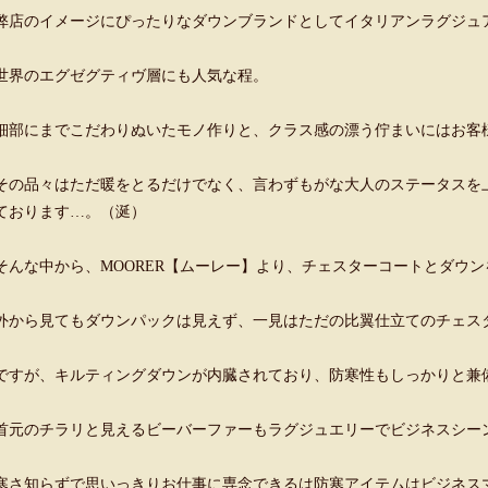
弊店のイメージにぴったりなダウンブランドとしてイタリアンラグジュ
世界のエグゼグティヴ層にも人気な程。
細部にまでこだわりぬいたモノ作りと、クラス感の漂う佇まいにはお客
その品々はただ暖をとるだけでなく、言わずもがな大人のステータスを
ております…。（涎）
そんな中から、MOORER【ムーレー】より、チェスターコートとダウンを
外から見てもダウンパックは見えず、一見はただの比翼仕立てのチェス
ですが、キルティングダウンが内臓されており、防寒性もしっかりと兼
首元のチラリと見えるビーバーファーもラグジュエリーでビジネスシー
寒さ知らずで思いっきりお仕事に専念できるは防寒アイテムはビジネス