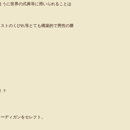
ように世界の式典等に用いられることは
ウェストのくびれ等とても構築的で男性の勝
。
！？
カーディガンをセレクト。