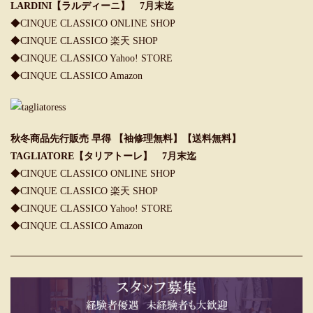
LARDINI【ラルディーニ】 7月末迄
◆CINQUE CLASSICO ONLINE SHOP
◆CINQUE CLASSICO 楽天 SHOP
◆CINQUE CLASSICO Yahoo! STORE
◆CINQUE CLASSICO Amazon
秋冬商品先行販売 早得 【袖修理無料】【送料無料】
TAGLIATORE【タリアトーレ】 7月末迄
◆CINQUE CLASSICO ONLINE SHOP
◆CINQUE CLASSICO 楽天 SHOP
◆CINQUE CLASSICO Yahoo! STORE
◆CINQUE CLASSICO Amazon