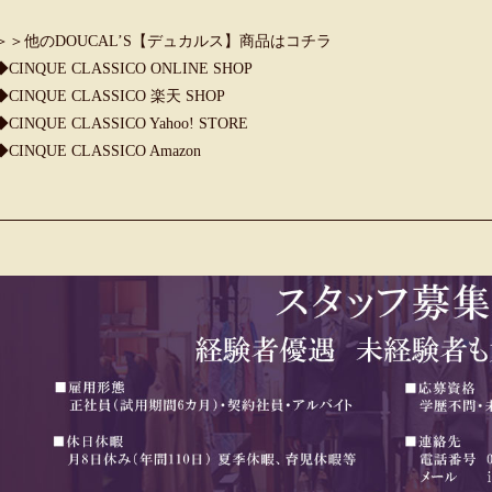
＞＞他のDOUCAL’S【デュカルス】商品はコチラ
◆
CINQUE CLASSICO ONLINE SHOP
◆
CINQUE CLASSICO 楽天 SHOP
◆
CINQUE CLASSICO Yahoo! STORE
◆
CINQUE CLASSICO Amazon