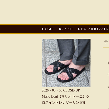
HOME
BRAND
NEW ARRIVALS
テ
-UP
2026・08・03
CLOSE-UP
2026・08・03
CLOSE-UP
】フィッシ
Mario Doni【マリオ ドーニ】ク
Mario Doni【マリオ ドーニ
ロスイントレレザーサンダル
ープントゥミュール レザー
ダル