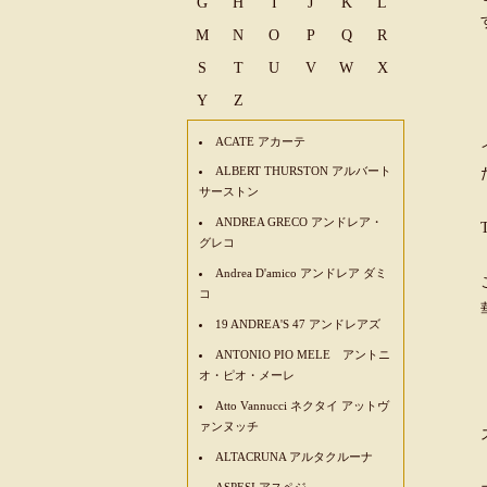
G
H
I
J
K
L
M
N
O
P
Q
R
S
T
U
V
W
X
Y
Z
ACATE アカーテ
ALBERT THURSTON アルバート
サーストン
ANDREA GRECO アンドレア・
グレコ
Andrea D'amico アンドレア ダミ
コ
19 ANDREA'S 47 アンドレアズ
ANTONIO PIO MELE アントニ
オ・ピオ・メーレ
Atto Vannucci ネクタイ アットヴ
ァンヌッチ
ALTACRUNA アルタクルーナ
ASPESI アスペジ