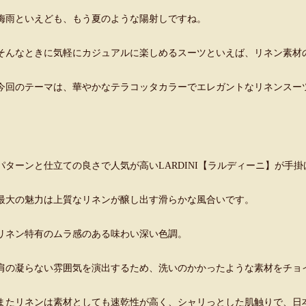
梅雨といえども、もう夏のような陽射しですね。
そんなときに気軽にカジュアルに楽しめるスーツといえば、リネン素材
今回のテーマは、華やかなテラコッタカラーでエレガントなリネンスー
パターンと仕立ての良さで人気が高いLARDINI【ラルディーニ】が手
最大の魅力は上質なリネンが醸し出す滑らかな風合いです。
リネン特有のムラ感のある味わい深い色調。
肩の凝らない雰囲気を演出するため、洗いのかかったような素材をチョ
またリネンは素材としても速乾性が高く、シャリっとした肌触りで、日