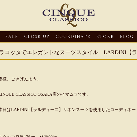
SALE
CLOSE-UP
COORDINATE
STORE
BLOG
ラコッタでエレガントなスーツスタイル LARDINI【
皆様、ごきげんよう。
CINQUE CLASSICO OSAKA店のイマムラです。
本日はLARDINI【ラルディーニ】リネンスーツを使用したコーディネ
2026・08・03
CLOSE-UP
2026・08・03
CLOSE-UP
202
】オ
HEREU【へリュー】フィッシ
Mario Doni【マリオ ドーニ】ク
Mar
サン
ャーマンサンダル
ロスイントレレザーサンダル
ープ
ダル