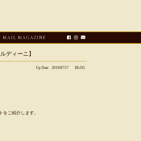
MAIL MAGAZINE
ラルディーニ】
Up Date
2019/07/17
BLOG
ートをご紹介します。
6・08・03
CLOSE-UP
io Doni【マリオ ドーニ】オ
ントゥミュール レザーサン