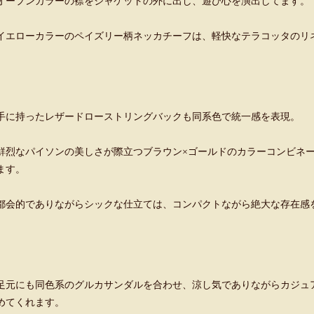
オープンカラーの襟をジャケットの外に出し、遊び心を演出してます。
イエローカラーのペイズリー柄ネッカチーフは、軽快なテラコッタのリ
手に持ったレザードローストリングバックも同系色で統一感を表現。
鮮烈なパイソンの美しさが際立つブラウン×ゴールドのカラーコンビネ
ます。
都会的でありながらシックな仕立ては、コンパクトながら絶大な存在感
足元にも同色系のグルカサンダルを合わせ、涼し気でありながらカジュ
めてくれます。