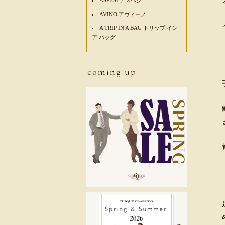
AVINO アヴィーノ
A TRIP IN A BAG トリップ イン
ア バッグ
coming up