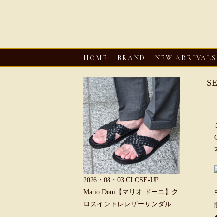
HOME
BRAND
NEW ARRIVALS
S
6・08・03
CLOSE-UP
2026・08・03
CLOSE-UP
2026・08・0
REU【へリュー】フィッシ
Mario Doni【マリオ ドーニ】ク
Mario D
マンサンダル
ロスイントレレザーサンダル
ープントゥ
ダル