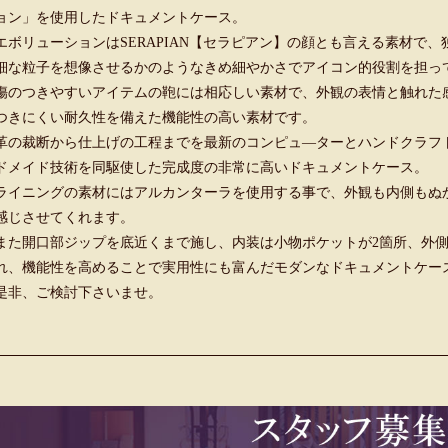
ョン」を使用したドキュメントケース。
エボリューションはSERAPIAN【セラピアン】の顔とも言える素材で
細な粒子を想像させるかのようなきめ細やかさでアイコン的役割を担っ
傷のつきやすいアイテムの鞄には相応しい素材で、外観の表情と触れた
つきにくい耐久性を備えた機能性の高い素材です。
革の裁断から仕上げの工程までを最新のコンピュ―ターとハンドクラフ
ドメイド技術を同駆使した完成度の非常に高いドキュメントケース。
ライニングの素材にはアルカンターラを使用する事で、外観も内側もぬ
感じさせてくれます。
また開口部ジップを底近くまで施し、内装は小物ポケットが2箇所、外
れ、機能性を高めることで実用性にも富んだモダンなドキュメントケー
是非、ご検討下さいませ。