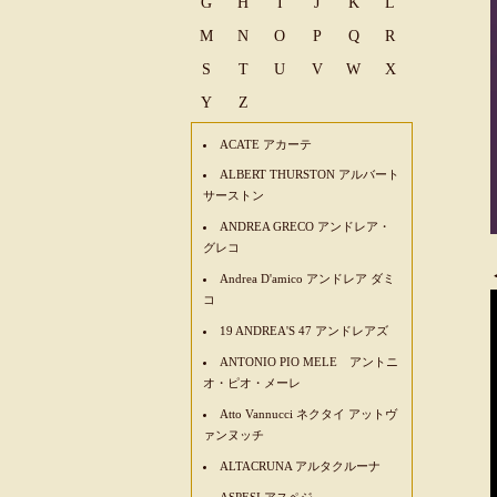
G
H
I
J
K
L
M
N
O
P
Q
R
S
T
U
V
W
X
Y
Z
ACATE アカーテ
ALBERT THURSTON アルバート
サーストン
ANDREA GRECO アンドレア・
グレコ
Andrea D'amico アンドレア ダミ
コ
19 ANDREA'S 47 アンドレアズ
ANTONIO PIO MELE アントニ
オ・ピオ・メーレ
Atto Vannucci ネクタイ アットヴ
ァンヌッチ
ALTACRUNA アルタクルーナ
ASPESI アスペジ