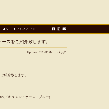
MAIL MAGAZINE
メントケースをご紹介致します。
Up Date
2015/11/09
バッグ
スをご紹介致します。
E-UP
2026・08・03
CLOSE-UP
リオ ドーニ】ク
Mario Doni【マリオ ドーニ】オ
u Oceano(ドキュメントケース・ブルー)
ーサンダル
ープントゥミュール レザーサン
ダル