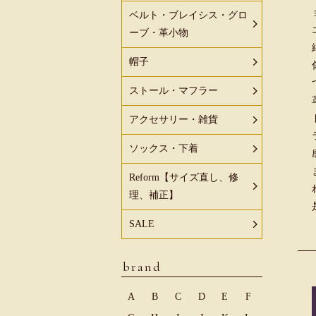
ベルト・ブレイシス・グロ
ーブ・革小物
帽子
ストール・マフラー
アクセサリー・雑貨
ソックス・下着
Reform【サイズ直し、修
理、補正】
SALE
brand
A
B
C
D
E
F