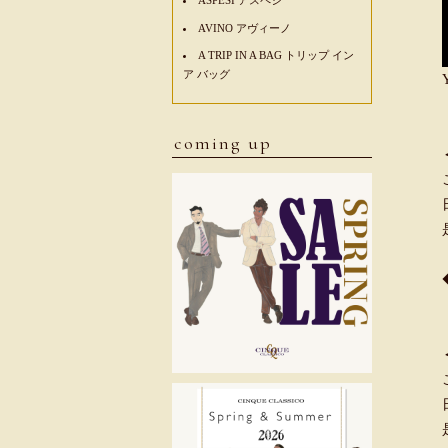
AVINO アヴィーノ
A TRIP IN A BAG トリップ イン
ア バッグ
coming up