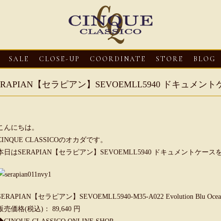
SALE
CLOSE-UP
COORDINATE
STORE
BLOG
ERAPIAN【セラピアン】SEVOEMLL5940 ドキュ
こんにちは。
CINQUE CLASSICOのオカダです。
本日はSERAPIAN【セラピアン】SEVOEMLL5940 ドキュメントケー
3
CLOSE-UP
2026・08・03
CLOSE-UP
2026・08・03
CLOS
oni【マリオ ドーニ】オ
HEREU【へリュー】フィッシ
Mario Doni【マ
SERAPIAN【セラピアン】SEVOEMLL5940-M35-A022 Evolution Bl
ミュール レザーサン
ャーマンサンダル
ロスイントレレザ
販売価格(税込)： 89,640 円