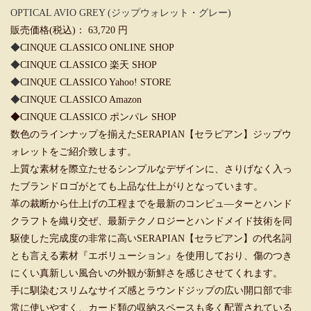
OPTICAL AVIO GREY (ジップウォレット・グレー)
販売価格(税込)： 63,720 円
◆
CINQUE CLASSICO ONLINE SHOP
◆
CINQUE CLASSICO 楽天 SHOP
◆
CINQUE CLASSICO Yahoo! STORE
◆
CINQUE CLASSICO Amazon
◆
CINQUE CLASSICO ポンパレ SHOP
数色のラインナップを揃えたSERAPIAN【セラピアン】ジップウ
ォレットをご紹介致します。
上質な素材を際立たせるシンプルなデザインに、さりげなく入っ
たブランドロゴがとても上品な仕上がりとなっています。
革の裁断から仕上げの工程までを最新のコンピュ―ターとハンド
クラフトを織り交ぜ、最新テクノロジーとハンドメイド技術を同
駆使した完成度の非常に高いSERAPIAN【セラピアン】の代名詞
とも言える素材『エボリューション』を使用しており、傷のつき
にくい真新しい風合いの外観が新鮮さを感じさせてくれます。
手に馴染むスリムなサイズ感とラウンドジップの広い開口部で非
常に使いやすく、カード類の収納スペースも多く配置されている