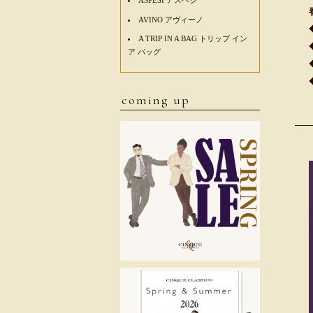
AVINO アヴィーノ
A TRIP IN A BAG トリップ イン
ア バッグ
coming up