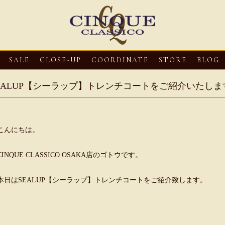
SALE
CLOSE-UP
COORDINATE
STORE
BLOG
EALUP【シーラップ】トレンチコートをご紹介いたしま
こんにちは。
CINQUE CLASSICO OSAKA店のゴトウです。
本日はSEALUP【シーラップ】トレンチコートをご紹介致します。
3
CLOSE-UP
2026・08・03
CLOSE-UP
2026・08・03
CLOS
oni【マリオ ドーニ】オ
HEREU【へリュー】フィッシ
Mario Doni【マ
ミュール レザーサン
ャーマンサンダル
ロスイントレレザ