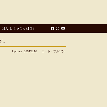
MAIL MAGAZINE
す。
Up Date
2018/02/03
コート・ブルゾン
E-UP
2026・08・03
CLOSE-UP
リオ ドーニ】ク
Mario Doni【マリオ ドーニ】オ
ーサンダル
ープントゥミュール レザーサン
ダル