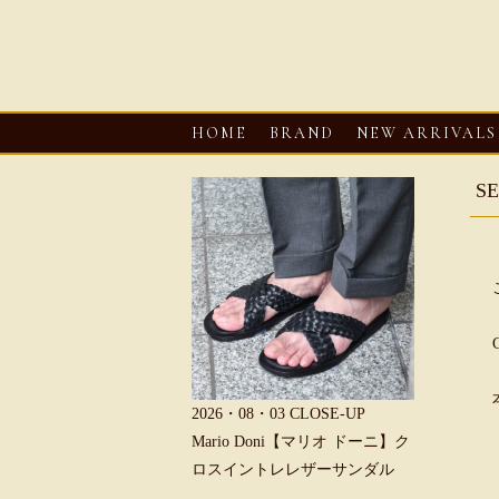
HOME
BRAND
NEW ARRIVALS
S
6・08・03
CLOSE-UP
2026・08・03
CLOSE-UP
2026・08・0
REU【へリュー】フィッシ
Mario Doni【マリオ ドーニ】ク
Mario D
マンサンダル
ロスイントレレザーサンダル
ープントゥ
ダル