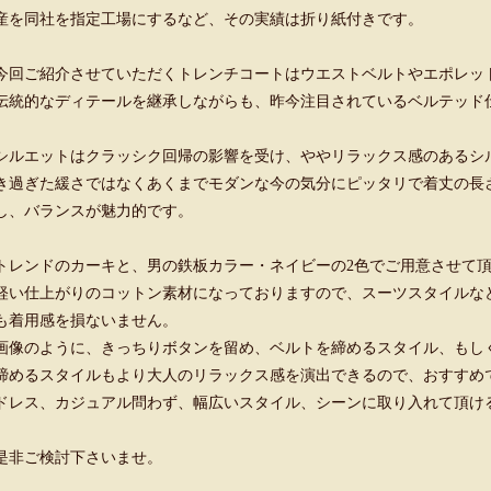
産を同社を指定工場にするなど、その実績は折り紙付きです。
今回ご紹介させていただくトレンチコートはウエストベルトやエポレッ
伝統的なディテールを継承しながらも、昨今注目されているベルテッド
シルエットはクラッシク回帰の影響を受け、ややリラックス感のあるシ
き過ぎた緩さではなくあくまでモダンな今の気分にピッタリで着丈の長
し、バランスが魅力的です。
トレンドのカーキと、男の鉄板カラー・ネイビーの2色でご用意させて
軽い仕上がりのコットン素材になっておりますので、スーツスタイルな
も着用感を損ないません。
画像のように、きっちりボタンを留め、ベルトを締めるスタイル、もし
締めるスタイルもより大人のリラックス感を演出できるので、おすすめ
ドレス、カジュアル問わず、幅広いスタイル、シーンに取り入れて頂け
是非ご検討下さいませ。