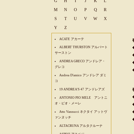
G
H
I
J
K
L
M
N
O
P
Q
R
S
T
U
V
W
X
Y
Z
ACATE アカーテ
ALBERT THURSTON アルバート
サーストン
ANDREA GRECO アンドレア・
グレコ
Andrea D'amico アンドレア ダミ
コ
19 ANDREA'S 47 アンドレアズ
ANTONIO PIO MELE アントニ
オ・ピオ・メーレ
Atto Vannucci ネクタイ アットヴ
ァンヌッチ
ALTACRUNA アルタクルーナ
ASPESI アスペジ