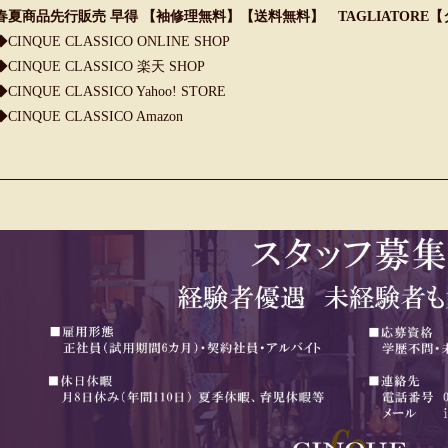
春夏商品先行販売 早得 【袖修理無料】【送料無料】 TAGLIATORE
◆CINQUE CLASSICO ONLINE SHOP
◆CINQUE CLASSICO 楽天 SHOP
◆CINQUE CLASSICO Yahoo! STORE
◆CINQUE CLASSICO Amazon