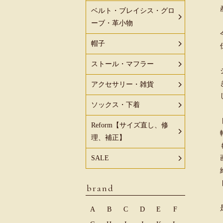
ベルト・ブレイシス・グロ
ーブ・革小物
帽子
ストール・マフラー
アクセサリー・雑貨
ソックス・下着
Reform【サイズ直し、修
理、補正】
SALE
brand
A
B
C
D
E
F