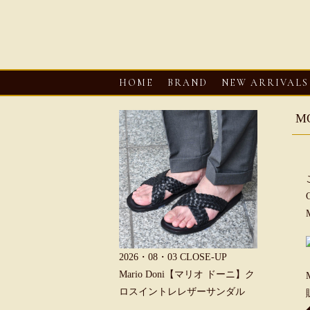
HOME
BRAND
NEW ARRIVALS
M
6・08・03
CLOSE-UP
2026・08・03
CLOSE-UP
2026・08・0
REU【へリュー】フィッシ
Mario Doni【マリオ ドーニ】ク
Mario D
マンサンダル
ロスイントレレザーサンダル
ープントゥ
ダル