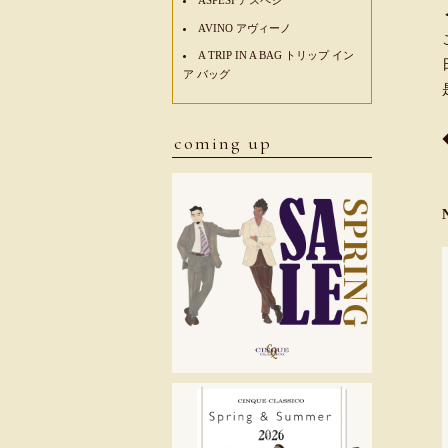
AVINO アヴィーノ
A TRIP IN A BAG トリップ イン
ア バッグ
coming up