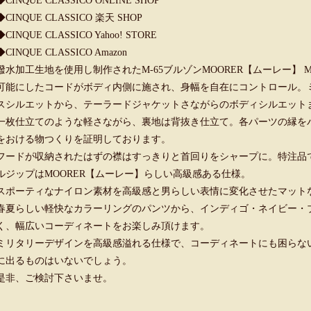
◆
CINQUE CLASSICO ONLINE SHOP
◆
CINQUE CLASSICO 楽天 SHOP
◆
CINQUE CLASSICO Yahoo! STORE
◆
CINQUE CLASSICO Amazon
撥水加工生地を使用し制作されたM-65ブルゾンMOORER【ムーレー】 
可能にしたコードがボディ内側に施され、身幅を自在にコントロール。
スシルエットから、テーラードジャケットさながらのボディシルエット
一枚仕立てのような軽さながら、裏地は背抜き仕立て。各パーツの縁を
をおける物つくりを証明しております。
フードが収納されたはずの襟はすっきりと首回りをシャープに。特注品
ルジップはMOORER【ムーレー】らしい高級感ある仕様。
スポーティなナイロン素材を高級感と男らしい表情に変化させたマット
春夏らしい軽快なカラーリングのパンツから、インディゴ・ネイビー・
く、幅広いコーディネートをお楽しみ頂けます。
ミリタリーデザインを高級感溢れる仕様で、コーディネートにも困らない
に出るものはいないでしょう。
是非、ご検討下さいませ。