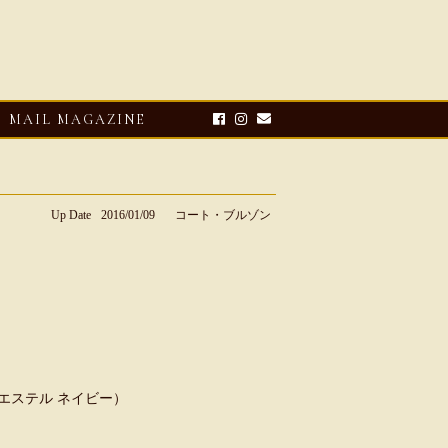
MAIL MAGAZINE
Up Date
2016/01/09
コート・ブルゾン
E-UP
2026・08・03
CLOSE-UP
リオ ドーニ】ク
Mario Doni【マリオ ドーニ】オ
（ポリエステル ネイビー）
ーサンダル
ープントゥミュール レザーサン
ダル