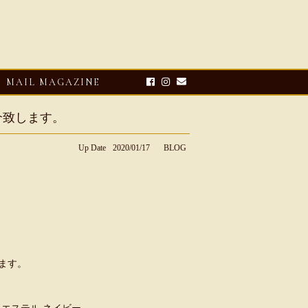
MAIL MAGAZINE
介致します。
Up Date
2020/01/17
BLOG
E-UP
2026・08・03
CLOSE-UP
ます。
リオ ドーニ】ク
Mario Doni【マリオ ドーニ】オ
ーサンダル
ープントゥミュール レザーサン
ダル