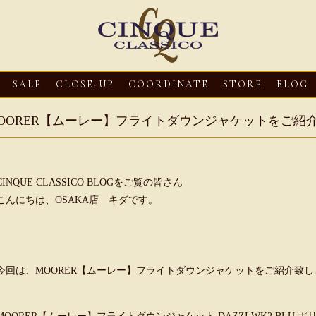
SALE
CLOSE-UP
COORDINATE
STORE
BLOG
OORER【ムーレー】フライトダウンジャケットをご紹
CINQUE CLASSICO BLOGをご覧の皆さん
こんにちは、OSAKA店 キダです。
3
CLOSE-UP
2026・08・03
CLOSE-UP
2026・08・03
CLOS
今回は、MOORER【ムーレー】フライトダウンジャケットをご紹介致し
oni【マリオ ドーニ】オ
HEREU【へリュー】フィッシ
Mario Doni【マ
ミュール レザーサン
ャーマンサンダル
ロスイントレレザ