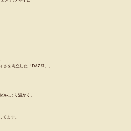
ポリエステル ネイビー
、
さを両立した「DAZZI」。
MA-1より温かく、
してます。