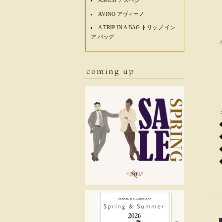
AVINO アヴィーノ
A TRIP IN A BAG トリップ イン
ア バッグ
coming up