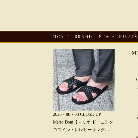
HOME
BRAND
NEW ARRIVALS
M
6・08・03
CLOSE-UP
2026・08・03
CLOSE-UP
2026・08・0
REU【へリュー】フィッシ
Mario Doni【マリオ ドーニ】ク
Mario D
マンサンダル
ロスイントレレザーサンダル
ープントゥ
ダル