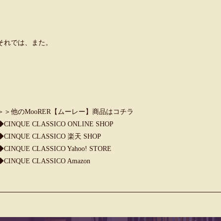
それでは、また。
＞＞他のMooRER【ムーレー】商品はコチラ
◆
CINQUE CLASSICO ONLINE SHOP
◆
CINQUE CLASSICO 楽天 SHOP
◆
CINQUE CLASSICO Yahoo! STORE
◆
CINQUE CLASSICO Amazon