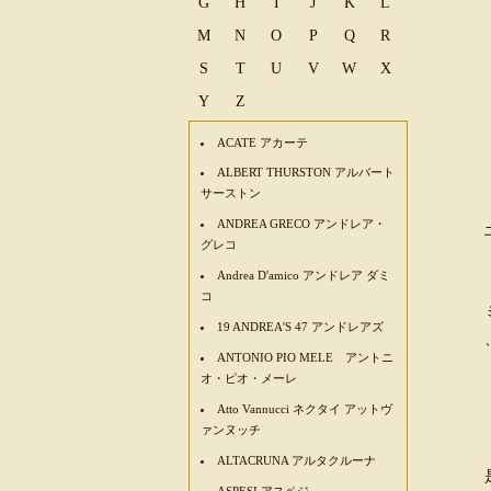
G
H
I
J
K
L
M
N
O
P
Q
R
S
T
U
V
W
X
Y
Z
ACATE アカーテ
ALBERT THURSTON アルバート
サーストン
ANDREA GRECO アンドレア・
グレコ
Andrea D'amico アンドレア ダミ
コ
19 ANDREA'S 47 アンドレアズ
ANTONIO PIO MELE アントニ
オ・ピオ・メーレ
Atto Vannucci ネクタイ アットヴ
ァンヌッチ
ALTACRUNA アルタクルーナ
ASPESI アスペジ