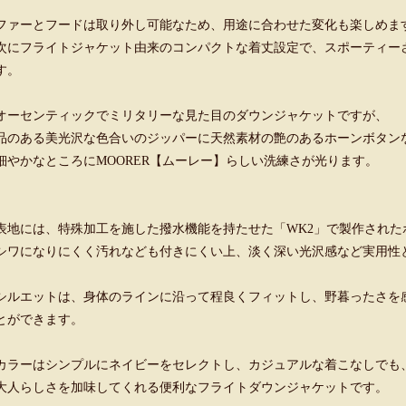
ファーとフードは取り外し可能なため、用途に合わせた変化も楽しめま
次にフライトジャケット由来のコンパクトな着丈設定で、スポーティー
す。
オーセンティックでミリタリーな見た目のダウンジャケットですが、
品のある美光沢な色合いのジッパーに天然素材の艶のあるホーンボタン
細やかなところにMOORER【ムーレー】らしい洗練さが光ります。
表地には、特殊加工を施した撥水機能を持たせた「WK2」で製作された
シワになりにくく汚れなども付きにくい上、淡く深い光沢感など実用性
シルエットは、身体のラインに沿って程良くフィットし、野暮ったさを
とができます。
カラーはシンプルにネイビーをセレクトし、カジュアルな着こなしでも
大人らしさを加味してくれる便利なフライトダウンジャケットです。