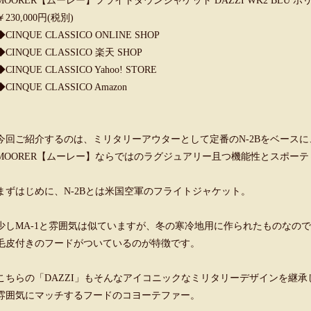
MOORER【ムーレー】フライトダウンジャケット DAZZI WK2 BLU 
￥230,000円(税別)
◆
CINQUE CLASSICO ONLINE SHOP
◆
CINQUE CLASSICO 楽天 SHOP
◆
CINQUE CLASSICO Yahoo! STORE
◆
CINQUE CLASSICO Amazon
今回ご紹介するのは、ミリタリーアウターとして定番のN-2Bをベースに
MOORER【ムーレー】ならではのラグジュアリー且つ機能性とスポーティ
まずはじめに、N-2Bとは米国空軍のフライトジャケット。
少しMA-1と雰囲気は似ていますが、冬の寒冷地用に作られたものなので
毛皮付きのフードがついているのが特徴です。
こちらの「DAZZI」もそんなアイコニックなミリタリーデザインを継承
雰囲気にマッチするフードのコヨーテファー。