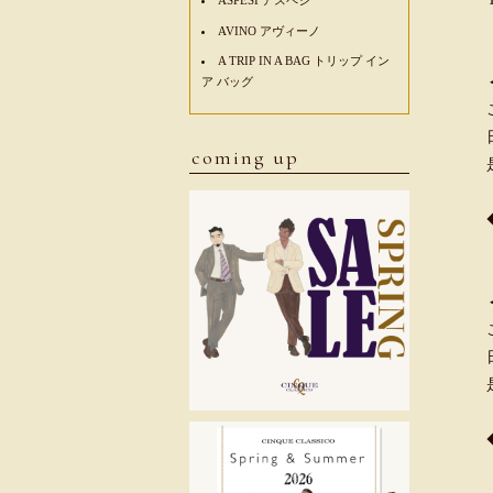
AVINO アヴィーノ
A TRIP IN A BAG トリップ イン
ア バッグ
coming up