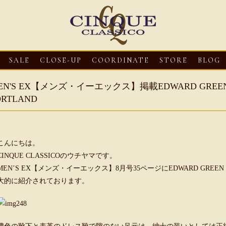
SALE
CLOSE-UP
COORDINATE
STORE
BLOG
EN'S EX【メンズ・イーエックス】掲載EDWARD GR
ORTLAND
こんにちは。
CINQUE CLASSICOのウチヤマです。
MEN’S EX【メンズ・イーエックス】8月号35ページにEDWARD GRE
大的に紹介されております。
3
CLOSE-UP
2026・08・03
CLOSE-UP
2026・08・03
CLOS
oni【マリオ ドーニ】オ
HEREU【へリュー】フィッシ
Mario Doni【マ
ミュール レザーサン
ャーマンサンダル
ロスイントレレザ