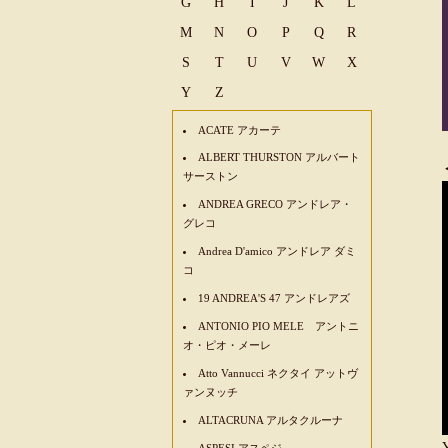
G
H
I
J
K
L
M
N
O
P
Q
R
S
T
U
V
W
X
Y
Z
ACATE アカーテ
ALBERT THURSTON アルバート
サーストン
ANDREA GRECO アンドレア・
グレコ
Andrea D'amico アンドレア ダミ
コ
19 ANDREA'S 47 アンドレアズ
ANTONIO PIO MELE アントニ
オ・ピオ・メーレ
Atto Vannucci ネクタイ アットヴ
ァンヌッチ
ALTACRUNA アルタクルーナ
ASPESI アスペジ