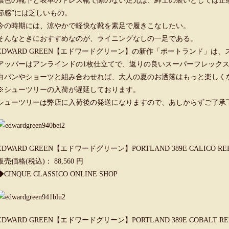
濃色の靴下と表革のドレス靴で隙のない足元は、紳士の装いとしては正
節感”には乏しいもの。
今の時期には、涼やかで軽快な靴を素足で履きこなしたい。
そんなときにおすすめなのが、ライニングなしの一足である。
EDWARD GREEN【エドワードグリーン】の新作「ポートランド」は
アッパーはアンラインドの1枚仕立てで、返りの良いスーパーフレック
白パンやショーツと組み合わせれば、大人の夏のお洒落はもっと楽しく
※シューツリーの入荷が遅延しております。
シューツリーは弊店に入荷後の発送になりますので、あしからずご了承
EDWARD GREEN【エドワードグリーン】PORTLAND 389E CALICO REI
販売価格(税込)： 88,560 円
◆
CINQUE CLASSICO ONLINE SHOP
EDWARD GREEN【エドワードグリーン】PORTLAND 389E COBALT REI