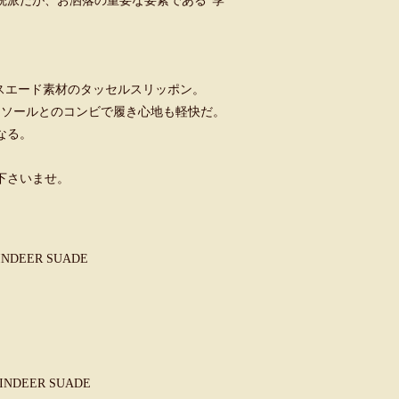
統派だが、お洒落の重要な要素である”季
、スエード素材のタッセルスリッポン。
スソールとのコンビで履き心地も軽快だ。
なる。
下さいませ。
NDEER SUADE
NDEER SUADE