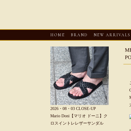
HOME
BRAND
NEW ARRIVALS
M
P
6・08・03
CLOSE-UP
2026・08・03
CLOSE-UP
2026・08・0
REU【へリュー】フィッシ
Mario Doni【マリオ ドーニ】ク
Mario D
マンサンダル
ロスイントレレザーサンダル
ープントゥ
ダル