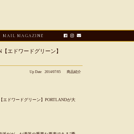
MAIL MAGAZINE
EEN【エドワードグリーン】
Up Date
2014/07/05
商品紹介
EN【エドワードグリーン】PORTLANDが大
E-UP
2026・08・03
CLOSE-UP
リオ ドーニ】ク
Mario Doni【マリオ ドーニ】オ
ーサンダル
ープントゥミュール レザーサン
ダル