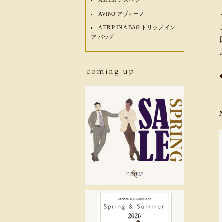
AVINO アヴィーノ
A TRIP IN A BAG トリップ イン
ア バッグ
coming up