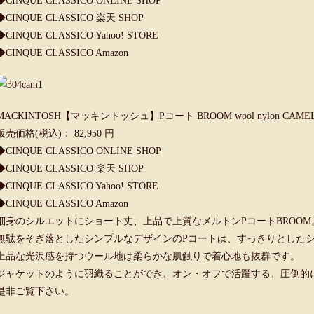
◆
CINQUE CLASSICO ONLINE SHOP
◆
CINQUE CLASSICO 楽天 SHOP
◆
CINQUE CLASSICO Yahoo! STORE
◆
CINQUE CLASSICO Amazon
MACKINTOSH【マッキントッシュ】Pコート BROOM wool nylon CA
販売価格(税込)： 82,950 円
◆
CINQUE CLASSICO ONLINE SHOP
◆
CINQUE CLASSICO 楽天 SHOP
◆
CINQUE CLASSICO Yahoo! STORE
◆
CINQUE CLASSICO Amazon
細身のシルエットにショート丈、上品で上質なメルトンPコートBROOM
無駄をそぎ落としたシンプルなデザインのPコートは、すっきりとした
上品な光沢感を持つウール地は柔らかな肌触りで着心地も抜群です。
ジャケットのように羽織ることができ、オン・オフで活躍する、圧倒的
是非ご覧下さい。