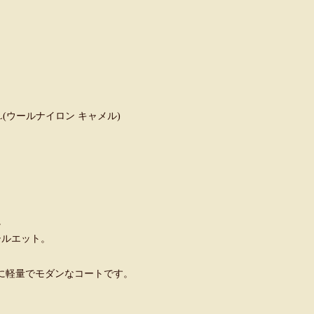
MEL(ウールナイロン キャメル)
。
シルエット。
に軽量でモダンなコートです。