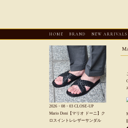
HOME
BRAND
NEW ARRIVALS
M
6・08・03
CLOSE-UP
2026・08・03
CLOSE-UP
2026・08・0
REU【へリュー】フィッシ
Mario Doni【マリオ ドーニ】ク
Mario D
マンサンダル
ロスイントレレザーサンダル
ープントゥ
ダル