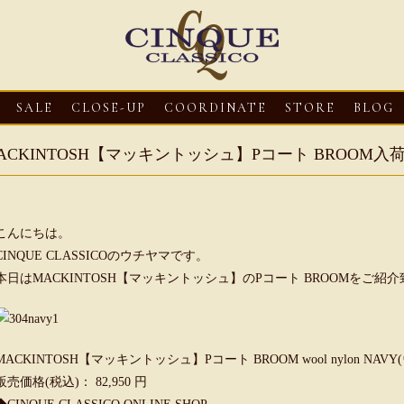
SALE
CLOSE-UP
COORDINATE
STORE
BLOG
ACKINTOSH【マッキントッシュ】Pコート BROOM
こんにちは。
CINQUE CLASSICOのウチヤマです。
本日はMACKINTOSH【マッキントッシュ】のPコート BROOMをご紹
3
CLOSE-UP
2026・08・03
CLOSE-UP
2026・08・03
CLOS
oni【マリオ ドーニ】オ
HEREU【へリュー】フィッシ
Mario Doni【マ
MACKINTOSH【マッキントッシュ】Pコート BROOM wool nylon NA
ミュール レザーサン
ャーマンサンダル
ロスイントレレザ
販売価格(税込)： 82,950 円