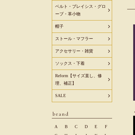
ベルト・ブレイシス・グロ
ーブ・革小物
帽子
ストール・マフラー
アクセサリー・雑貨
ソックス・下着
Reform【サイズ直し、修
理、補正】
SALE
brand
A
B
C
D
E
F