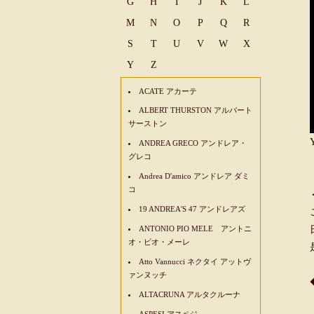
G
H
I
J
K
L
M
N
O
P
Q
R
S
T
U
V
W
X
Y
Z
ACATE アカーテ
ALBERT THURSTON アルバート
サーストン
ANDREA GRECO アンドレア・
グレコ
Andrea D'amico アンドレア ダミ
コ
19 ANDREA'S 47 アンドレアズ
ANTONIO PIO MELE アントニ
オ・ピオ・メーレ
Atto Vannucci ネクタイ アットヴ
ァンヌッチ
ALTACRUNA アルタクルーナ
ASPESI アスペジ