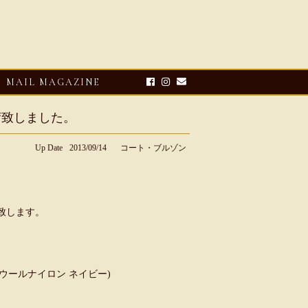
MAIL MAGAZINE
入荷致しました。
Up Date
2013/09/14
コート・ブルゾン
介致します。
E-UP
2026・08・03
CLOSE-UP
リオ ドーニ】ク
Mario Doni【マリオ ドーニ】オ
VY(ウールナイロン ネイビー)
ーサンダル
ープントゥミュール レザーサン
ダル