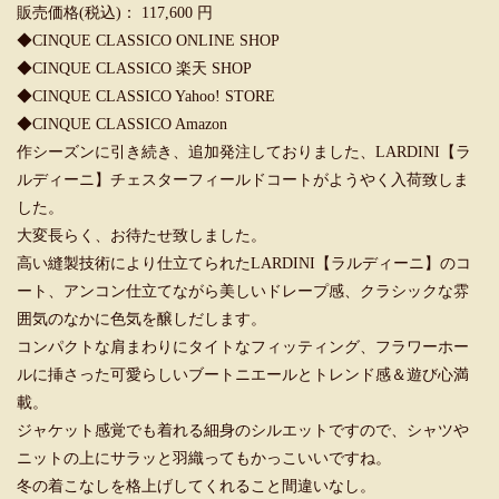
販売価格(税込)： 117,600 円
◆
CINQUE CLASSICO ONLINE SHOP
◆
CINQUE CLASSICO 楽天 SHOP
◆
CINQUE CLASSICO Yahoo! STORE
◆
CINQUE CLASSICO Amazon
作シーズンに引き続き、追加発注しておりました、LARDINI【ラ
ルディーニ】チェスターフィールドコートがようやく入荷致しま
した。
大変長らく、お待たせ致しました。
高い縫製技術により仕立てられたLARDINI【ラルディーニ】のコ
ート、アンコン仕立てながら美しいドレープ感、クラシックな雰
囲気のなかに色気を醸しだします。
コンパクトな肩まわりにタイトなフィッティング、フラワーホー
ルに挿さった可愛らしいブートニエールとトレンド感＆遊び心満
載。
ジャケット感覚でも着れる細身のシルエットですので、シャツや
ニットの上にサラッと羽織ってもかっこいいですね。
冬の着こなしを格上げしてくれること間違いなし。