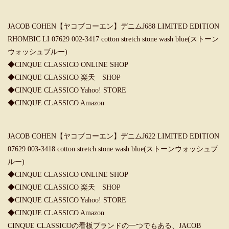
JACOB COHEN【ヤコブコーエン】デニムJ688 LIMITED EDITION
RHOMBIC LI 07629 002-3417 cotton stretch stone wash blue(ストーン
ウォッシュブルー)
◆
CINQUE CLASSICO ONLINE SHOP
◆
CINQUE CLASSICO 楽天 SHOP
◆
CINQUE CLASSICO Yahoo! STORE
◆
CINQUE CLASSICO Amazon
JACOB COHEN【ヤコブコーエン】デニムJ622 LIMITED EDITION
07629 003-3418 cotton stretch stone wash blue(ストーンウォッシュブ
ルー)
◆
CINQUE CLASSICO ONLINE SHOP
◆
CINQUE CLASSICO 楽天 SHOP
◆
CINQUE CLASSICO Yahoo! STORE
◆
CINQUE CLASSICO Amazon
CINQUE CLASSICOの看板ブランドの一つでもある、JACOB