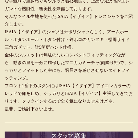
な手触りで肌さわりもツルッと着心地良く、上品な光沢感がエレ
ガントな機能性・審美性を兼備しております。
そんなツイル生地を使ったISAIA【イザイア】ドレスシャツをご紹
介します。
ISAIA【イザイア】のシャツはナポリシャツらしく、アームホー
ル・ボタンホール・ボタン付け・剣ボロのカンヌキ・裾両サイド
三角ガゼット、計5箇所ハンド仕様。
全体のシルエットは無駄のないコンパクトフィッティングなが
ら、動きの量を十分に確保したマニカカミーチャ(雨降り袖)で、シ
ッカリとフィットした中にも、窮屈さを感じさせないタイトフィ
ッティング。
フロント1番下のボタンにはISAIA【イザイア】アイコンカラーの
レッドで釦を止め、シッカリとISAIA【イザイア】主張してきてお
ります。タックインするので全く気になりませんけどネ。
是非、ご検討下さいませ。