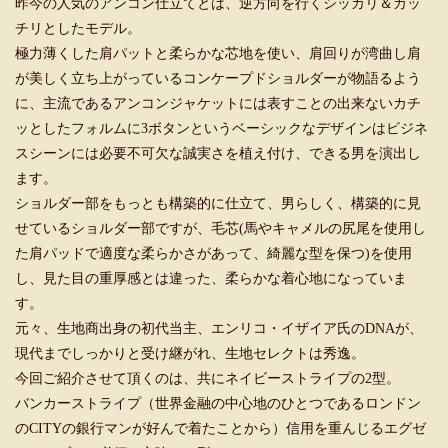
昨今の人気のアンコン仕立てとは、逆方向を行くシッカリ＆カッ
チリとしたモデル。
極力薄くした肩パットと柔らかな芯地を使い、肩回りが湾曲し肩
が美しく立ち上がっているコンケープドショルダーが物語るよう
に、主流であるアンコンジャケットには表すことの出来ないカチ
ッとしたフォルムに3ボタンというベーシックなデザインはビジネ
スシーンには必要不可欠な誠実さを植え付け、できる男を演出し
ます。
ショルダー部をもっとも構築的に仕立て、男らしく、構築的に見
せているショルダー部ですが、毛芯(馬やキャメルの尻尾を使用し
た肩パッドで適度な柔らかさがあって、綺麗な型を保つ)を使用
し、見た目の重厚感とは違った、柔らかな着心地になっていま
す。
元々、生地商出身の初代当主、エンリコ・イザイア氏のDNAが、
現代までしっかりと受け継がれ、生地セレクトは秀逸。
今回ご紹介させて頂くのは、共にネイビーストライプの2型。
バンカーストライプ（世界金融の中心地のひとつであるロンドン
のCITYの銀行マンが好んで着たことから）信用を重んじるエグゼ