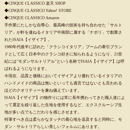
◆
CINQUE CLASSICO 楽天 SHOP
◆
CINQUE CLASSICO Yahoo! STORE
◆
CINQUE CLASSICO Amazon
手作業にたしかな自尊心、最高峰の技術を持ち合わせた「サルト
リア」が軒を連ねるイタリア中南部に属する「ナポリ」で創業さ
れたISAIA【イザイア】。
1980年代後半に訪れた「クラシコイタリア」ブームの牽引ブラン
ドとして広く日本中のクラシコ好きに知られるようになり、21世
紀には“モダンサルトリアル”という名称でISAIA【イザイア】は呼
ばれるようになります。
今現在、品質と価格においてイザイアより優れているイタリアの
ハンドメイドの商品は無いといっても過言ではないとも言われる
ほどのクオリティーを兼ね備えています。
ISAIA【イザイア】の物作りには常に長年携わってきた職人達によ
って選定を繰り返した生地を使用するなど、エクスクルーシブ生
地が多い点でもこだわりを感じさせます。
特筆すべき点は柔らかなタッチの着心地を追及すると同時に、モ
ダン・サルトリアらしい美しいフォルムにあります。