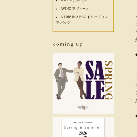
AVINO アヴィーノ
A TRIP IN A BAG トリップ イン
ア バッグ
coming up