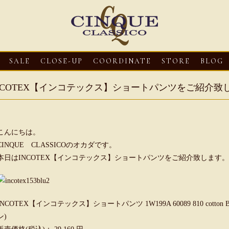
SALE
CLOSE-UP
COORDINATE
STORE
BLOG
NCOTEX【インコテックス】ショートパンツをご紹介致
こんにちは。
CINQUE CLASSICOのオカダです。
本日はINCOTEX【インコテックス】ショートパンツをご紹介致します。
3
CLOSE-UP
2026・08・03
CLOSE-UP
2026・08・03
CLOS
oni【マリオ ドーニ】オ
HEREU【へリュー】フィッシ
Mario Doni【マ
INCOTEX【インコテックス】ショートパンツ 1W199A 60089 810 cott
ミュール レザーサン
ャーマンサンダル
ロスイントレレザ
ン)