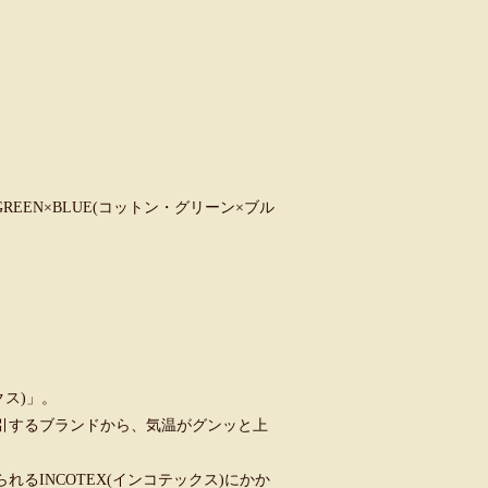
on GREEN×BLUE(コットン・グリーン×ブル
クス)」。
引するブランドから、気温がグンッと上
るINCOTEX(インコテックス)にかか