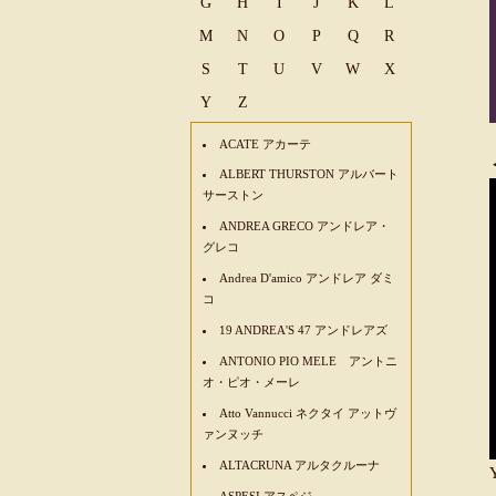
G
H
I
J
K
L
M
N
O
P
Q
R
S
T
U
V
W
X
Y
Z
ACATE アカーテ
ALBERT THURSTON アルバート
サーストン
ANDREA GRECO アンドレア・
グレコ
Andrea D'amico アンドレア ダミ
コ
19 ANDREA'S 47 アンドレアズ
ANTONIO PIO MELE アントニ
オ・ピオ・メーレ
Atto Vannucci ネクタイ アットヴ
ァンヌッチ
ALTACRUNA アルタクルーナ
ASPESI アスペジ