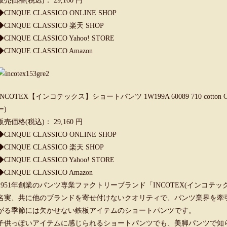
販売価格(税込)： 29,160 円
◆
CINQUE CLASSICO ONLINE SHOP
◆
CINQUE CLASSICO 楽天 SHOP
◆
CINQUE CLASSICO Yahoo! STORE
◆
CINQUE CLASSICO Amazon
INCOTEX【インコテックス】ショートパンツ 1W199A 60089 710 cott
ー)
販売価格(税込)： 29,160 円
◆
CINQUE CLASSICO ONLINE SHOP
◆
CINQUE CLASSICO 楽天 SHOP
◆
CINQUE CLASSICO Yahoo! STORE
◆
CINQUE CLASSICO Amazon
1951年創業のパンツ専業ファクトリーブランド「INCOTEX(インコテッ
名実、共に他のブランドを寄せ付けないクオリティで、パンツ業界を牽
がる季節には欠かせない鉄板アイテムのショートパンツです。
子供っぽいアイテムに感じられるショートパンツでも、美脚パンツで知られ