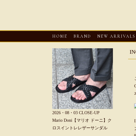
HOME
BRAND
NEW ARRIVALS
I
6・08・03
CLOSE-UP
2026・08・03
CLOSE-UP
2026・08・0
REU【へリュー】フィッシ
Mario Doni【マリオ ドーニ】ク
Mario D
マンサンダル
ロスイントレレザーサンダル
ープントゥ
ダル