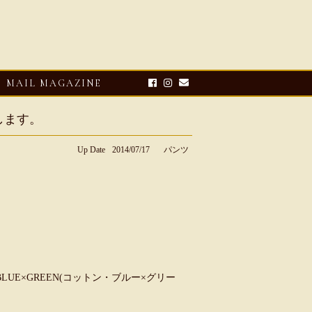
MAIL MAGAZINE
します。
Up Date
2014/07/17
パンツ
E-UP
2026・08・03
CLOSE-UP
リオ ドーニ】ク
Mario Doni【マリオ ドーニ】オ
on BLUE×GREEN(コットン・ブルー×グリー
ーサンダル
ープントゥミュール レザーサン
ダル