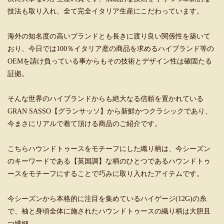
技法も取り入れ、全て完全イタリア生産にこだわっています。
海外の知名度の高いブランドとも長きに渡り良い関係性を築いて
おり、今日では100％イタリア産の商品を求めるハイブランド等の
OEMを請け負っている事からもその技術とデザイン性は確固たる
証拠。
そんな世界のハイブランドからも絶大なる信頼を置かれている
GRAN SASSO【グランサッソ】から新鮮かつクラシックであり、
今まさにリアルで着て頂ける商品のご紹介です。
こちらハウンドトゥースをモチーフにした織り柄は、今シーズン
のキーワードである【英国調】な柄のひとつであるハウンドトゥ
ースをモチーフにすることで巧みに取り入れたアイテムです。
今シーズンから本格的に注目を集めているハイゲージ(12G)の糸
で、袖と身頃全体に施されたハウンドトゥースの織り柄は大胆且
つ繊細。