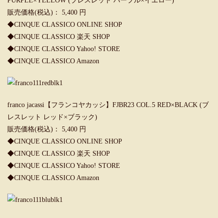
PURPLE×YELLOW (ブレスレット パープル×イエロー)
販売価格(税込)： 5,400 円
◆
CINQUE CLASSICO ONLINE SHOP
◆
CINQUE CLASSICO 楽天 SHOP
◆
CINQUE CLASSICO Yahoo! STORE
◆
CINQUE CLASSICO Amazon
franco jacassi【フランコヤカッシ】FJBR23 COL.5 RED×BLACK (ブ
レスレット レッド×ブラック)
販売価格(税込)： 5,400 円
◆
CINQUE CLASSICO ONLINE SHOP
◆
CINQUE CLASSICO 楽天 SHOP
◆
CINQUE CLASSICO Yahoo! STORE
◆
CINQUE CLASSICO Amazon