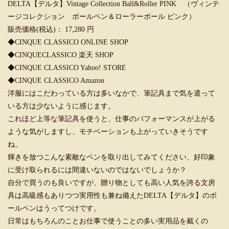
DELTA【デルタ】Vintage Collection Ball&Roller PINK （ヴィンテ
ージコレクション ボールペン＆ローラーボール ピンク）
販売価格(税込)： 17,280 円
◆
CINQUE CLASSICO ONLINE SHOP
◆
CINQUECLASSICO 楽天 SHOP
◆
CINQUE CLASSICO Yahoo! STORE
◆
CINQUE CLASSICO Amazon
洋服にはこだわっている方は多いなかで、筆記具まで気を遣って
いる方は少ないように感じます。
これほど上等な筆記具を使うと、仕事のパフォーマンスが上がる
ような気がしますし、モチベーションも上がっていきそうです
ね。
輝きを放つこんな素敵なペンを取り出してみてください、好印象
に受け取られるには間違いないのではないでしょうか？
自分で買うのも良いですが、贈り物としても高い人気を誇る文房
具は高級感もありつつ実用性も兼ね備えたDELTA【デルタ】のボ
ールペンはうってつけです。
日常はもちろんのことお仕事で使うことの多い実用品を戴くの