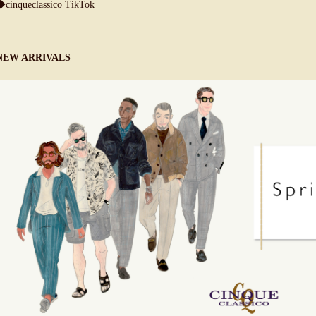
◆cinqueclassico TikTok
NEW ARRIVALS