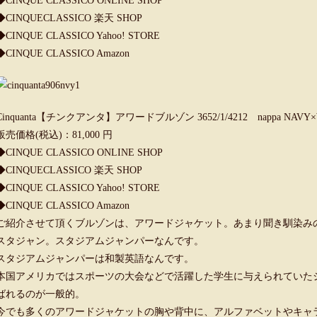
◆
CINQUE CLASSICO ONLINE SHOP
◆
CINQUECLASSICO 楽天 SHOP
◆
CINQUE CLASSICO Yahoo! STORE
◆
CINQUE CLASSICO Amazon
Cinquanta【チンクアンタ】アワードブルゾン 3652/1/4212 nappa NA
販売価格(税込)：81,000 円
◆
CINQUE CLASSICO ONLINE SHOP
◆
CINQUECLASSICO 楽天 SHOP
◆
CINQUE CLASSICO Yahoo! STORE
◆
CINQUE CLASSICO Amazon
ご紹介させて頂くブルゾンは、アワードジャケット。あまり聞き馴染み
スタジャン。スタジアムジャンパーなんです。
スタジアムジャンパーは和製英語なんです。
本国アメリカではスポーツの大会などで活躍した学生に与えられていた
ばれるのが一般的。
今でも多くのアワードジャケットの胸や背中に、アルファベットやキャ