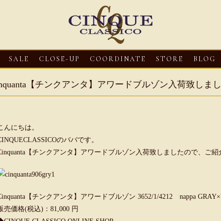
SALE
CLOSE-UP
COORDINATE
STORE
BLOG
inquanta【チンクアンタ】アワードブルゾン入荷致しま
こんにちは。
CINQUECLASSICOのババです。
Cinquanta【チンクアンタ】アワードブルゾン入荷致しましたので、ご
3
CLOSE-UP
2026・08・03
CLOSE-UP
2026・08・03
CLOS
oni【マリオ ドーニ】オ
HEREU【へリュー】フィッシ
Mario Doni【マ
Cinquanta【チンクアンタ】アワードブルゾン 3652/1/4212 nappa GR
ミュール レザーサン
ャーマンサンダル
ロスイントレレザ
販売価格(税込)：81,000 円