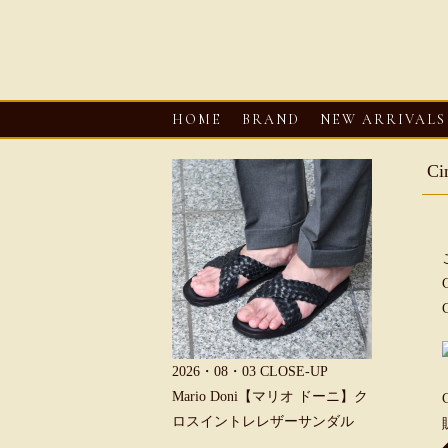
HOME
BRAND
NEW ARRIVALS
C
6・08・03
CLOSE-UP
2026・08・03
CLOSE-UP
2026・08・0
REU【へリュー】フィッシ
Mario Doni【マリオ ドーニ】ク
Mario D
マンサンダル
ロスイントレレザーサンダル
ープントゥ
ダル