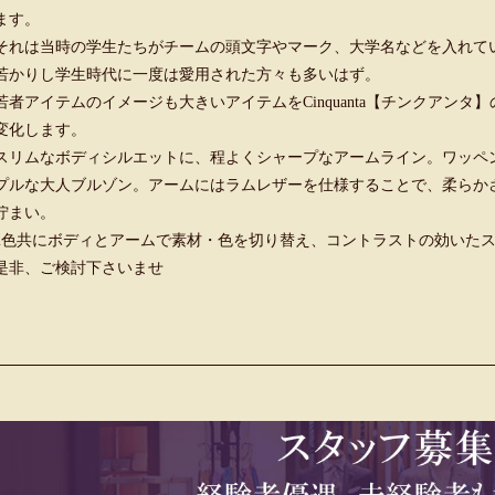
ます。
それは当時の学生たちがチームの頭文字やマーク、大学名などを入れて
若かりし学生時代に一度は愛用された方々も多いはず。
若者アイテムのイメージも大きいアイテムをCinquanta【チンクアン
変化します。
スリムなボディシルエットに、程よくシャープなアームライン。ワッペ
プルな大人ブルゾン。アームにはラムレザーを仕様することで、柔らか
佇まい。
2色共にボディとアームで素材・色を切り替え、コントラストの効いた
是非、ご検討下さいませ
。