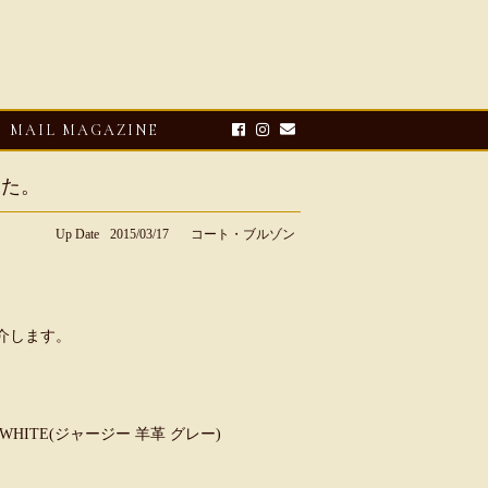
MAIL MAGAZINE
した。
Up Date
2015/03/17
コート・ブルゾン
紹介します。
E-UP
2026・08・03
CLOSE-UP
リオ ドーニ】ク
Mario Doni【マリオ ドーニ】オ
AY×WHITE(ジャージー 羊革 グレー)
ーサンダル
ープントゥミュール レザーサン
ダル