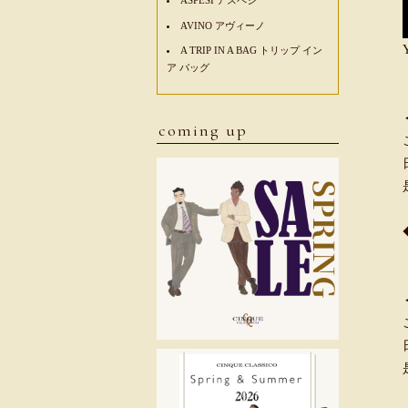
AVINO アヴィーノ
A TRIP IN A BAG トリップ イン
ア バッグ
coming up