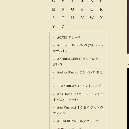
G
H
I
J
K
L
M
N
O
P
Q
R
S
T
U
V
W
X
Y
Z
ACATE アカーテ
ALBERT THURSTON アルバート
サーストン
ANDREA GRECO アンドレア・
グレコ
Andrea D'amico アンドレア ダミ
コ
19 ANDREA'S 47 アンドレアズ
ANTONIO PIO MELE アントニ
オ・ピオ・メーレ
Atto Vannucci ネクタイ アットヴ
ァンヌッチ
ALTACRUNA アルタクルーナ
ASPESI アスペジ