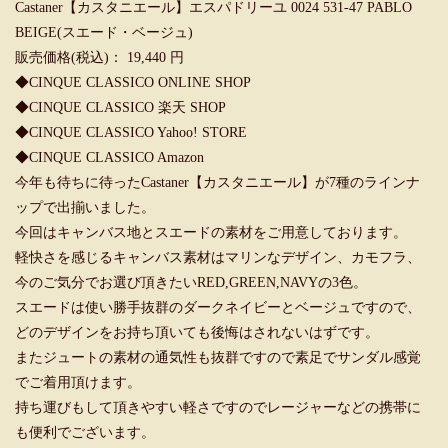
Castaner【カスタニエール】エスパドリーユ 0024 531-47 PABLO
BEIGE(スエード・ベージュ)
販売価格(税込)： 19,440 円
◆
CINQUE CLASSICO ONLINE SHOP
◆
CINQUE CLASSICO 楽天 SHOP
◆
CINQUE CLASSICO Yahoo! STORE
◆
CINQUE CLASSICO Amazon
今年も待ちに待ったCastaner【カスタニエール】が7種のラインナ
ップで出揃いました。
今回はキャンバス地とスエードの素材をご用意しております。
軽快さを感じるキャンバス素材はマリンなデザイン、カモフラ、
今のご気分でお選び頂きたいRED,GREEN,NAVYの3色。
スエードは使い勝手抜群のダークネイビーとベージュですので、
どのデザインをお持ち頂いても後悔はされないはずです。
またジュートの素材の通気性も抜群ですので素足でサンダル感覚
でご着用頂けます。
持ち運びもして頂きやすい軽さですのでレージャーなどの携帯に
も便利でございます。