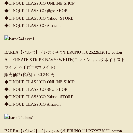
◆
CINQUE CLASSICO ONLINE SHOP
◆
CINQUE CLASSICO 楽天 SHOP
◆
CINQUE CLASSICO Yahoo! STORE
◆
CINQUE CLASSICO Amazon
BARBA【バルバ】ドレスシャツI BRUNO I1U262293201U cotton
ALTERNATE STRIPE NAVY×WHITE(コットン オルタネイトスト
ライプ ネイビー×ホワイト)
販売価格(税込)： 30,240 円
◆
CINQUE CLASSICO ONLINE SHOP
◆
CINQUE CLASSICO 楽天 SHOP
◆
CINQUE CLASSICO Yahoo! STORE
◆
CINQUE CLASSICO Amazon
BARBA【バルバ】ドレスシャツI BRUNO I1U262293203U cotton