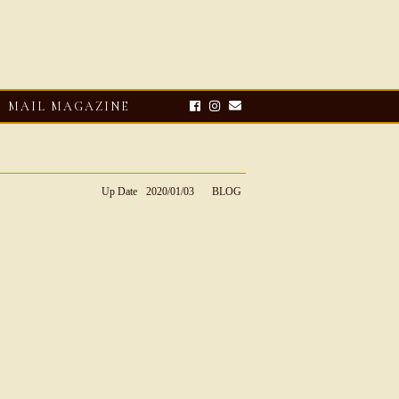
MAIL MAGAZINE
Up Date
2020/01/03
BLOG
E-UP
2026・08・03
CLOSE-UP
リオ ドーニ】ク
Mario Doni【マリオ ドーニ】オ
ーサンダル
ープントゥミュール レザーサン
ダル