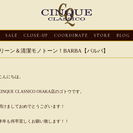
SALE
CLOSE-UP
COORDINATE
STORE
BLOG
リーン＆清潔モノトーン！BARBA【バルバ】
こんにちは。
CINQUE CLASSICO OSAKA店のゴトウです。
明けましておめでとうございます！
3
CLOSE-UP
2026・08・03
CLOSE-UP
2026・08・03
CLOS
oni【マリオ ドーニ】オ
HEREU【へリュー】フィッシ
Mario Doni【マ
本年も何卒宜しくお願い致します！！
ミュール レザーサン
ャーマンサンダル
ロスイントレレザ