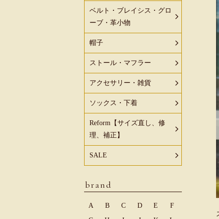
ベルト・ブレイシス・グロ
ーブ・革小物
帽子
ストール・マフラー
アクセサリー・雑貨
ソックス・下着
Reform【サイズ直し、修
理、補正】
SALE
brand
A
B
C
D
E
F