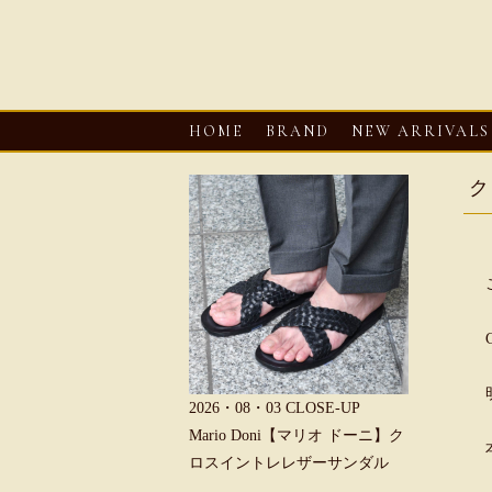
HOME
BRAND
NEW ARRIVALS
ク
6・08・03
CLOSE-UP
2026・08・03
CLOSE-UP
2026・08・0
REU【へリュー】フィッシ
Mario Doni【マリオ ドーニ】ク
Mario D
マンサンダル
ロスイントレレザーサンダル
ープントゥ
ダル