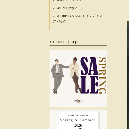
AVINO アヴィーノ
A TRIP IN A BAG トリップ イン
ア バッグ
coming up