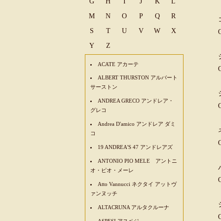
G
H
I
J
K
L
M
N
O
P
Q
R
S
T
U
V
W
X
Y
Z
ACATE アカーテ
ALBERT THURSTON アルバート
サーストン
ANDREA GRECO アンドレア・
グレコ
Andrea D'amico アンドレア ダミ
コ
19 ANDREA'S 47 アンドレアズ
ANTONIO PIO MELE アントニ
オ・ピオ・メーレ
Atto Vannucci ネクタイ アットヴ
ァンヌッチ
ALTACRUNA アルタクルーナ
ASPESI アスペジ