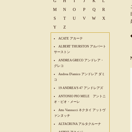
G
H
I
J
K
L
M
N
O
P
Q
R
S
T
U
V
W
X
Y
Z
ACATE アカーテ
ALBERT THURSTON アルバート
サーストン
ANDREA GRECO アンドレア・
グレコ
Andrea D'amico アンドレア ダミ
コ
19 ANDREA'S 47 アンドレアズ
ANTONIO PIO MELE アントニ
オ・ピオ・メーレ
Atto Vannucci ネクタイ アットヴ
ァンヌッチ
ALTACRUNA アルタクルーナ
ASPESI アスペジ