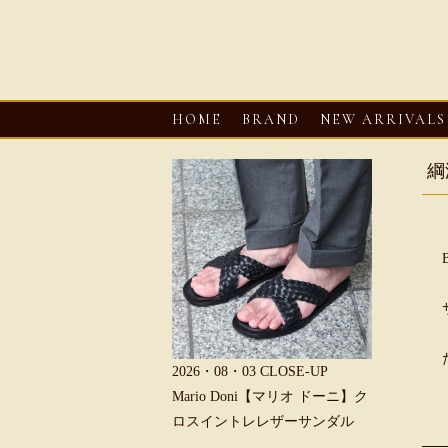
HOME
BRAND
NEW ARRIVALS
綱
6・08・03
CLOSE-UP
2026・08・03
CLOSE-UP
2026・08・0
REU【へリュー】フィッシ
Mario Doni【マリオ ドーニ】ク
Mario D
マンサンダル
ロスイントレレザーサンダル
ープントゥ
ダル