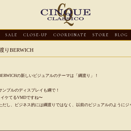
SALE
CLOSE-UP
COORDINATE
STORE
BLOG
渡りBERWICH
BERWICHの新しいビジュアルのテーマは「綱渡り」！
サンプルのディスプレイも綱で！
イケてるVMDですね〜
ただし、ビジネス的には綱渡りではなく、以前のビジュアルのようにジ
3
CLOSE-UP
2026・08・03
CLOSE-UP
2026・08・03
CLOS
oni【マリオ ドーニ】オ
HEREU【へリュー】フィッシ
Mario Doni【マ
ミュール レザーサン
ャーマンサンダル
ロスイントレレザ