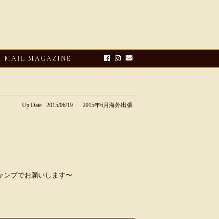
MAIL MAGAZINE
Up Date
2015/06/19
2015年6月海外出張
ャンプでお願いします〜
E-UP
2026・08・03
CLOSE-UP
リオ ドーニ】ク
Mario Doni【マリオ ドーニ】オ
ーサンダル
ープントゥミュール レザーサン
ダル