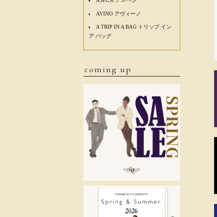
AVINO アヴィーノ
A TRIP IN A BAG トリップ イン
ア バッグ
coming up