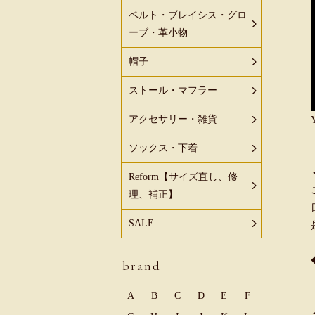
ベルト・ブレイシス・グロ
ーブ・革小物
帽子
ストール・マフラー
アクセサリー・雑貨
ソックス・下着
Reform【サイズ直し、修
理、補正】
SALE
brand
A
B
C
D
E
F