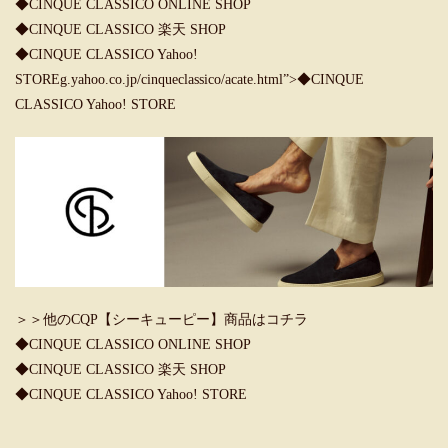
◆CINQUE CLASSICO ONLINE SHOP
◆CINQUE CLASSICO 楽天 SHOP
◆CINQUE CLASSICO Yahoo!
STORE
g.yahoo.co.jp/cinqueclassico/acate.html”>◆CINQUE
CLASSICO Yahoo! STORE
＞＞他のCQP【シーキューピー】商品はコチラ
◆CINQUE CLASSICO ONLINE SHOP
◆CINQUE CLASSICO 楽天 SHOP
◆CINQUE CLASSICO Yahoo! STORE