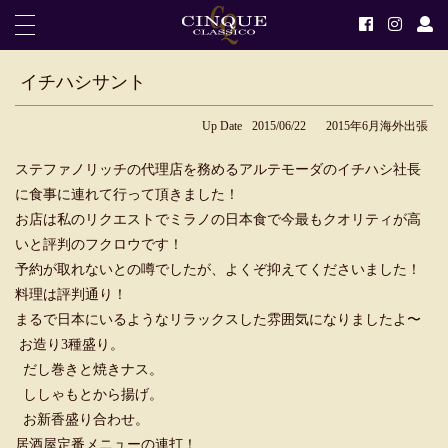
イチハシサント
Up Date
2015/06/22
2015年6月海外出張
ステファノリッチの代理店を務めるアルテモーダのイチハシ社長
に食事に連れて行って頂きました！
お店は私のリクエストでミラノの日本食で今最もクオリティが高
いと評判のフクロウです！
予約が取れないとの噂でしたが、よくぞ抑えてくださいました！
料理は評判通り！
まるで日本にいるようなリラックスした雰囲気になりましたよ〜
お造り3種盛り。
だし巻きと焼きナス。
ししゃもとから揚げ。
お新香盛り合わせ。
居酒屋定番メニューの連打！