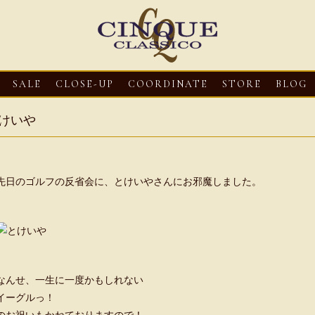
SALE
CLOSE-UP
COORDINATE
STORE
BLOG
けいや
先日のゴルフの反省会に、
とけいや
さんにお邪魔しました。
3
CLOSE-UP
2026・08・03
CLOSE-UP
2026・08・03
CLOS
oni【マリオ ドーニ】オ
HEREU【へリュー】フィッシ
Mario Doni【マ
なんせ、一生に一度かもしれない
ミュール レザーサン
ャーマンサンダル
ロスイントレレザ
イーグルっ！