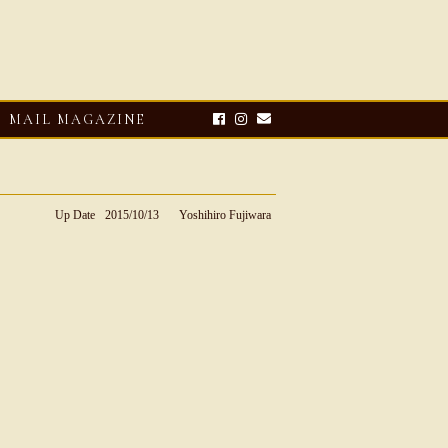
MAIL MAGAZINE
Up Date
2015/10/13
Yoshihiro Fujiwara
E-UP
2026・08・03
CLOSE-UP
リオ ドーニ】ク
Mario Doni【マリオ ドーニ】オ
ーサンダル
ープントゥミュール レザーサン
ダル