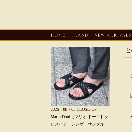
HOME
BRAND
NEW ARRIVALS
と
6・08・03
CLOSE-UP
2026・08・03
CLOSE-UP
2026・08・0
REU【へリュー】フィッシ
Mario Doni【マリオ ドーニ】ク
Mario D
マンサンダル
ロスイントレレザーサンダル
ープントゥ
ダル