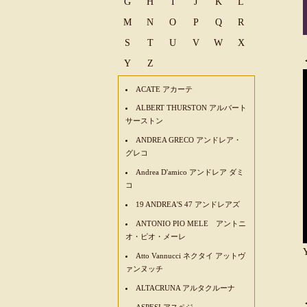
G
H
I
J
K
L
M
N
O
P
Q
R
S
T
U
V
W
X
Y
Z
ACATE アカーテ
ALBERT THURSTON アルバート
サーストン
ANDREA GRECO アンドレア・
グレコ
Andrea D'amico アンドレア ダミ
コ
19 ANDREA'S 47 アンドレアズ
ANTONIO PIO MELE アントニ
オ・ピオ・メーレ
Atto Vannucci ネクタイ アットヴ
ァンヌッチ
ALTACRUNA アルタクルーナ
ASPESI アスペジ