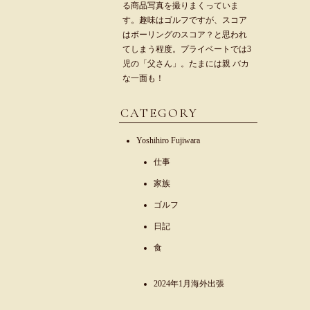
る商品写真を撮りまくっていま
す。趣味はゴルフですが、スコア
はボーリングのスコア？と思われ
てしまう程度。プライベートでは3
児の「父さん」。たまには親 バカ
な一面も！
CATEGORY
Yoshihiro Fujiwara
仕事
家族
ゴルフ
日記
食
2024年1月海外出張