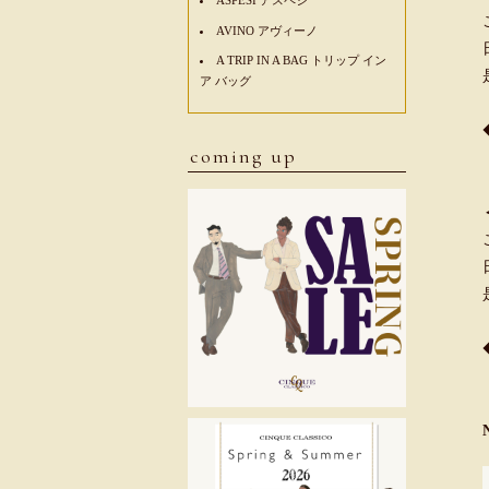
AVINO アヴィーノ
A TRIP IN A BAG トリップ イン
ア バッグ
coming up