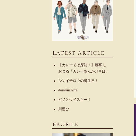
LATEST ARTICLE
【カレーそば探訪！】麺亭 し
おつる「カレーあんかけそば」
シンイチロウの誕生日！
domaine tetra
ピノとウイスキー！
川遊び
PROFILE