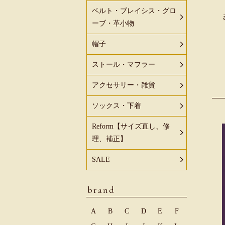
ベルト・ブレイシス・グロ
ーブ・革小物
帽子
ストール・マフラー
アクセサリー・雑貨
ソックス・下着
Reform【サイズ直し、修
理、補正】
SALE
brand
A
B
C
D
E
F