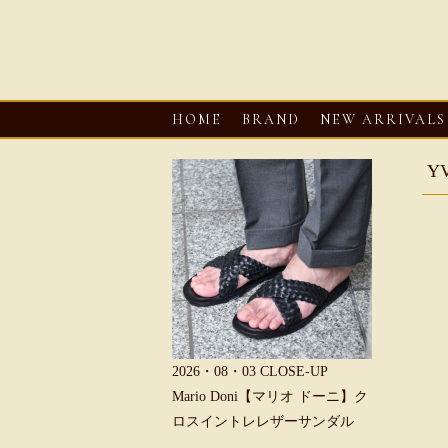
HOME
BRAND
NEW ARRIVALS
Y
6・08・03
CLOSE-UP
2026・08・03
CLOSE-UP
2026・08・0
REU【へリュー】フィッシ
Mario Doni【マリオ ドーニ】ク
Mario D
マンサンダル
ロスイントレレザーサンダル
ープントゥ
ダル