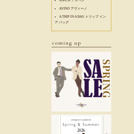
AVINO アヴィーノ
A TRIP IN A BAG トリップ イン
ア バッグ
coming up