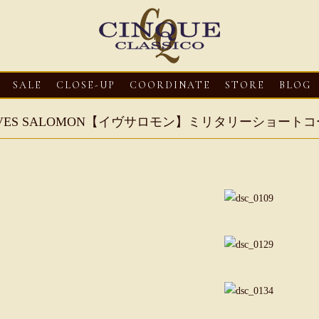
SALE
CLOSE-UP
COORDINATE
STORE
BLOG
VES SALOMON【イヴサロモン】ミリタリーショート
3
CLOSE-UP
2026・08・03
CLOSE-UP
2026・08・03
CLOS
oni【マリオ ドーニ】オ
HEREU【へリュー】フィッシ
Mario Doni【マ
ミュール レザーサン
ャーマンサンダル
ロスイントレレザ