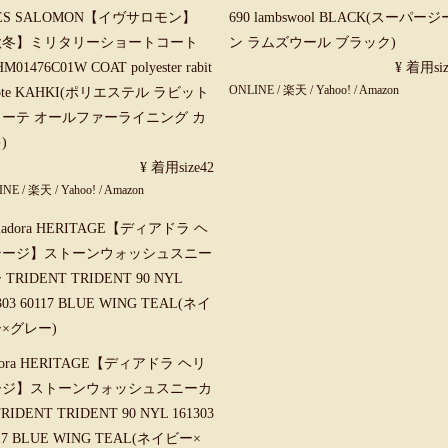
ES SALOMON【イヴサロモン】
690 lambswool BLACK(スーパー
秋冬】ミリタリーショートコート
ン ラムズウール ブラック)
M01476C01W COAT polyester rabit
¥ 着用siz
ONLINE
/
楽天
/
Yahoo!
/
Amazon
yote KAHKI(ポリエステル ラビット
ーテ オールファーライニング カ
)
¥ 着用size42
INE
/
楽天
/
Yahoo!
/
Amazon
adora HERITAGE【ディアドラ ヘリ
ージ】ストーンウォッシュスニーカ
RIDENT TRIDENT 90 NYL 161303
117 BLUE WING TEAL(ネイビー×