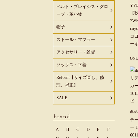
YV
ベルト・ブレイシス・グロ
【
ーブ・革小物
7WH
帽子
co
コヨ
ストール・マフラー
ーキ
アクセサリー・雑貨
ONL
ソックス・下着
Reform【サイズ直し、修
理、補正】
SALE
di
brand
テ
ー T
A
B
C
D
E
F
60