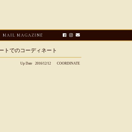
MAIL MAGAZINE
コートでのコーディネート
Up Date
2016/12/12
COORDINATE
E-UP
2026・08・03
CLOSE-UP
リオ ドーニ】ク
Mario Doni【マリオ ドーニ】オ
ーサンダル
ープントゥミュール レザーサン
ダル