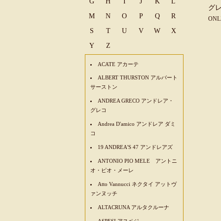
G
H
I
J
K
L
グレ
M
N
O
P
Q
R
ONL
S
T
U
V
W
X
Y
Z
ACATE アカーテ
ALBERT THURSTON アルバート
サーストン
ANDREA GRECO アンドレア・
グレコ
Andrea D'amico アンドレア ダミ
コ
19 ANDREA'S 47 アンドレアズ
ANTONIO PIO MELE アントニ
オ・ピオ・メーレ
Atto Vannucci ネクタイ アットヴ
ァンヌッチ
ALTACRUNA アルタクルーナ
ASPESI アスペジ