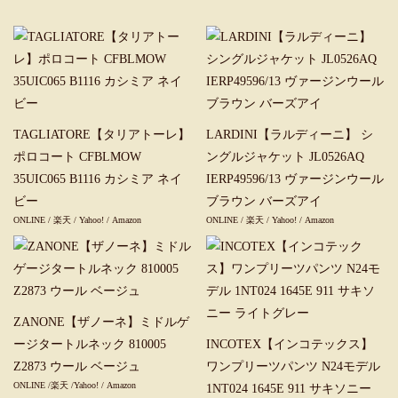
TAGLIATORE【タリアトーレ】
LARDINI【ラルディーニ】 シ
ポロコート CFBLMOW
ングルジャケット JL0526AQ
35UIC065 B1116 カシミア ネイ
IERP49596/13 ヴァージンウール
ビー
ブラウン バーズアイ
ONLINE
/
楽天
/
Yahoo!
/
Amazon
ONLINE
/
楽天
/
Yahoo!
/
Amazon
ZANONE【ザノーネ】ミドルゲ
ージタートルネック 810005
INCOTEX【インコテックス】
Z2873 ウール ベージュ
ワンプリーツパンツ N24モデル
ONLINE
/
楽天
/
Yahoo!
/
Amazon
1NT024 1645E 911 サキソニー