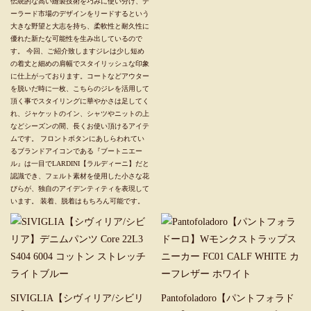
伝統的な高い縫製技術を巧みに使い分け、テ
ーラード市場のデザインをリードするという
大きな野望と大志を持ち、柔軟性と耐久性に
優れた新たな可能性を生み出しているので
す。 今回、ご紹介致しますジレは少し短め
の着丈と細めの肩幅でスタイリッシュな印象
に仕上がっております。コートなどアウター
を脱いだ時に一枚、こちらのジレを活用して
頂く事でスタイリングに華やかさは足してく
れ、ジャケットのイン、シャツやニットの上
などシーズンの間、長くお使い頂けるアイテ
ムです。 フロントボタンにあしらわれてい
るブランドアイコンである『ブートニエー
ル』は一目でLARDINI【ラルディーニ】だと
認識でき、フェルト素材を使用した小さな花
びらが、独自のアイデンティティを表現して
います。 装着、脱着はもちろん可能です。
SIVIGLIA【シヴィリア/シビリ
Pantofoladoro【パントフォラド