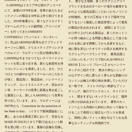
ド。 豊かな土地柄、多くのラグジュアリー
（LARDINI)はイタリア中心部のアンコーナ
ブランドを生み出すベローナ地方を象徴する
にて、創業の1978年以来、世界の名だたるビ
かのような最高品質にこだわったモノづくり
ックメゾンの製品を30年以上作り続けてきま
が特徴的。 全ての工程をイタリア国内で仕
した。2010年春夏から、様々なクリエイティ
立てるという徹底した製品管理によって最高
ブチームのブランドの顧問役（アドバイザ
の製品が生み出されます。 細部にまでこだ
ー）を行ってきたUMBERTO
わり作り上げられる製品は、多くのカットソ
CANTARELLI（ウンベルト・カンタレッ
ーが持つ縮みによる問題も製品として送り出
リ）氏は[LARDINI]の変革を企てブランドマ
される前に必ず調整してから生産するなど、
ネージャに就任。クリエイティブディレクタ
他に類を見ないクオリティの高さを維持する
ーのルイジ・ラルディーニ氏が指揮を執り、
ラグジュアリーブランドです。 最高品質に
LARDINIは今までかつてないテーラードジャ
こだわったモノづくりで知られるGIRELLI
ケットを世に送り出す為、新たな創造性を持
BRUNI【ジレッリ ブルーニ】からヘンリー
つコレクションを発表しました。また、ひと
ネックのご紹介です。 飽きの来ないシンプ
つひとつの細やかなディテールへのこだわり
ルなデザイン性に柔らかく滑らかな肌触りの
が強く、製品洗い、製品染め、ハンドペイン
コットンは極上の着心地を体感していただけ
ティング、コントラストステッチ、拝みボタ
る一枚です。 ストレスのない絶妙なフィッ
ン等、テーラードの世界に新風を巻き起こし
ティング、裾のラウンドカット、サイドスリ
た要因といえ、新しいLARDINIという世界を
ット、開きすぎないネックラインなど、随所
作り出しています。また、ラルディーニは
に拘りが詰め込まれています。 通常のカッ
2007年から「Consortium for the protection of
トソーよりも内側から斜めに向かって袖をつ
the Made in Italy」（イタリア製保護協会）に
けることで肩回りに端正なバランスを形成
属し、あらゆる製造工程において、完全なる
し、同時に高いフィット感を与えてくれる見
MADE IN ITALY(イタリア製)であるという称
事なカッティングも特徴的です。
号を受け取っています。最新の設備を完備し