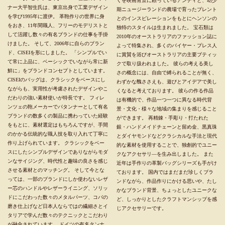
くを映画背景に頼っているアンディと、幼少
ナー大平智生氏は、東京出身で工業デザイン
期ニュージーランドの農場で育ったブレント
を学び1995年に渡伊。 革鞄作りの世界に身
とのインスピレーションをもとにヘンソンの
をおき、11年間職人、フリーのモデリストと
独特のスタイルは生まれました。 宝石類は
して活躍し数々の有名ブランドの仕事を手掛
2010年のオーストラリアのファッション誌に
けました。 そして、2006年に自らのブラン
よって特集され、多くのバイヤー・プレス人
ド、CISEIを形にしました。 「シンプルでい
に賞賛を浴びオーストラリアの主要ブティッ
て常に上品に、ベーシックでいながら常に新
クで取り扱われました。 彼らの考える美し
鮮に」をブランドコンセプトとしています。
さの概念には、自由で縛られることが無く、
CISEIのバッグは、クラシックをベースにし
わずかな醜ささえも、遊びとアイデアで美し
ながらも、実用性が考慮されたデザインやこ
くなると考えております。 彼らの作る作品
だわりの強い素材使いが特長です。 フィレ
は有機的で、作品一つ一つに異なる時代背
ンツェの鞄メーカーでパタンナーとして有名
景・文化・様々な地域の集まりを感じること
ブランドの数多くの製品に携わっていた経験
ができます。 再精錬・手彫り・打たれた
をもとに、素材選定はもちろんですが、手間
銀・ハンドメイドチェーンと留め金、黒真珠
のかかる伝統的な職人技を取り入れて丁寧に
とダイヤモンドなどクラシカルな手法と現代
作り上げられています。 クラシックをベー
的な素材を使用することで、独創的でユニー
スにしたシンプルデザインでありながらモダ
クなアクセサリ―を生み出しました。 また
ンなサイジング、時代性と趣味の良さを感じ
近年は手作りの革製バッグシリーズも手がけ
させる素材とのマッチング。 そして今とな
ております。 国内ではまだまだ珍しくブラ
っては、一部のブランドにしか使わないレザ
ンドながら、作品作りにかける思いや、たし
ー芯のハンドルやレザーライニング、ソリッ
かなブランド背景、ちょっとしたユニークな
ドにこだわった数々のメタルパーツ、コバの
ど、しっかりとしたクラフトマンシップを感
磨き仕上げなど日本人ならではの繊細さとイ
じアクセサリーです。
タリアで学んだ数々のテクニックとこだわり
が融合されています。 ドイツの有名タンナ