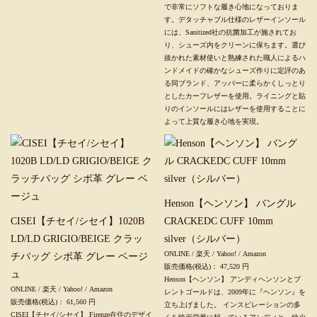
で非常にソフトな履き心地になっておりま
す。デタッチャブル仕様のレザーインソール
には、Sanitized社の抗菌加工が施されてお
り、シューズ内をクリーンに保ちます。選び
抜かれた素材使いと熟練された職人によるハ
ンドメイドの確かなシューズ作りに定評のあ
る同ブランド、アッパーに柔らかくしっとり
としたカーフレザーを使用。ライニングと貼
りのインソールにはレザーを使用することに
よって上質な履き心地を実現。
Henson【ヘンソン】 バングル
CISEI【チセイ/シセイ】1020B
CRACKEDC CUFF 10mm
LD/LD GRIGIO/BEIGE クラッ
silver（シルバー）
ONLINE
/
楽天
/
Yahoo!
/
Amazon
チバッグ シボ革 グレー ベージ
販売価格(税込)：
47,520
円
ュ
Henson【ヘンソン】 アンディヘンソンとブ
ONLINE
/
楽天
/
Yahoo!
/
Amazon
レントゴールドは、2009年に『ヘンソン』を
販売価格(税込)：
61,560
円
立ち上げました。 インスピレーションの多
CISEI【チセイ/シセイ】 Firenze在住のデザイ