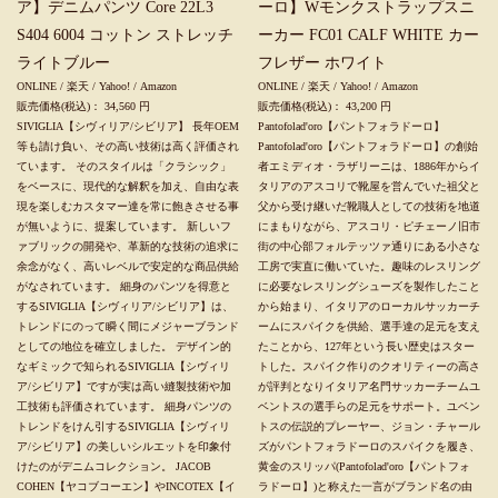
ア】デニムパンツ Core 22L3
ーロ】Wモンクストラップスニ
S404 6004 コットン ストレッチ
ーカー FC01 CALF WHITE カー
ライトブルー
フレザー ホワイト
ONLINE
/
楽天
/
Yahoo!
/
Amazon
ONLINE
/
楽天
/
Yahoo!
/
Amazon
販売価格(税込)：
34,560
円
販売価格(税込)：
43,200
円
SIVIGLIA【シヴィリア/シビリア】 長年OEM
Pantofolad'oro【パントフォラドーロ】
等も請け負い、その高い技術は高く評価され
Pantofolad'oro【パントフォラドーロ】の創始
ています。 そのスタイルは「クラシック」
者エミディオ・ラザリーニは、1886年からイ
をベースに、現代的な解釈を加え、自由な表
タリアのアスコリで靴屋を営んでいた祖父と
現を楽しむカスタマー達を常に飽きさせる事
父から受け継いだ靴職人としての技術を地道
が無いように、提案しています。 新しいフ
にまもりながら、アスコリ・ピチェーノ旧市
ァブリックの開発や、革新的な技術の追求に
街の中心部フォルテッツァ通りにある小さな
余念がなく、高いレベルで安定的な商品供給
工房で実直に働いていた。趣味のレスリング
がなされています。 細身のパンツを得意と
に必要なレスリングシューズを製作したこと
するSIVIGLIA【シヴィリア/シビリア】は、
から始まり、イタリアのローカルサッカーチ
トレンドにのって瞬く間にメジャーブランド
ームにスパイクを供給、選手達の足元を支え
としての地位を確立しました。 デザイン的
たことから、127年という長い歴史はスター
なギミックで知られるSIVIGLIA【シヴィリ
トした。スパイク作りのクオリティーの高さ
ア/シビリア】ですが実は高い縫製技術や加
が評判となりイタリア名門サッカーチームユ
工技術も評価されています。 細身パンツの
ベントスの選手らの足元をサポート。ユベン
トレンドをけん引するSIVIGLIA【シヴィリ
トスの伝説的プレーヤー、ジョン・チャール
ア/シビリア】の美しいシルエットを印象付
ズがパントフォラドーロのスパイクを履き、
けたのがデニムコレクション。 JACOB
黄金のスリッパ(Pantofolad'oro【パントフォ
COHEN【ヤコブコーエン】やINCOTEX【イ
ラドーロ】)と称えた一言がブランド名の由