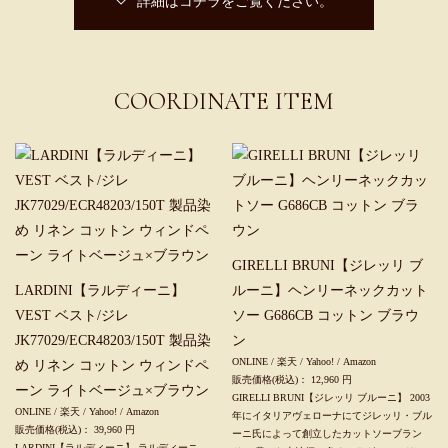
詳細はコチラをご覧ください。
COORDINATE ITEM
GIRELLI BRUNI【ジレッリ ブ
LARDINI【ラルディーニ】
ルーニ】ヘンリーネックカット
VEST ベスト/ジレ
ソー G686CB コットン ブラウ
JK77029/ECR48203/150T 製品染
ン
ONLINE
/
楽天
/
Yahoo!
/
Amazon
め リネン コットン ウィンドペ
販売価格(税込)：
12,960
円
ーン ライトベージュ×ブラウン
GIRELLI BRUNI【ジレッリ ブルーニ】 2003
ONLINE
/
楽天
/
Yahoo!
/
Amazon
年にイタリアヴェローナにてジレッリ・ブル
販売価格(税込)：
39,960
円
ーニ氏によって創立したカットソーブラン
LARDINI【ラルディーニ】 ラルディーニ