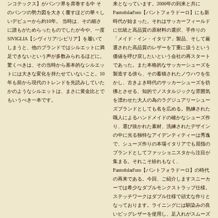
ンコテックス】がパンツ界を席巻する中 そ
来となっています。2000年の到来と共に
のパンツの勢力図を大きく覆すほどの華々し
Pantofolad'oro【パントフォラドーロ】にも新
いデビューから約10年。 当時は、その細さ
時代が始まった。それはサッカーフィールド
に誰もがためらったものでしたが今や、一度
に伝統と高品質の原材料の選択、手作りの
SIVIGLIA【シヴィリア/シビリア】を履いて
「メイド・イン・イタリア」製品、そして厳
しまうと、他のブランドではシルエットに満
選された高品質のレザーを丁重に扱うという
足できないという声が多数みられるほどに。
価値を呼び戻したいという会社の再スタート
驚くべきは、その当時から基本的なシルエッ
であった。また本格的なサッカーシューズを
トには大きな変化を持たせていないこと。10
製造する傍ら、その蓄積されたノウハウを生
年も前から現代のトレンドを先読みしていた
かし、古きよき時代のサッカーシューズを彷
かのようなシルエットは、まさに黄金比とで
彿とさせる、知的でノスタルジックな雰囲気
もいうべき一本です。
を漂わせた大人の為のラグジュアリーシュー
ズブランドとしても名を広める。熟練された
職人によるハンドメイドの確かなシューズ作
り、選び抜かれた素材、洗練されたデザイン
の中に光る独特なアイデンティティーは秀逸
で、シューズ作りの本場イタリアでも屈指の
ブランドとしてファッショニスタから注目が
集まる。それこそ紛れもなく、
Pantofolad'oro【パントフォラドーロ】の時代
の再来である。今回、ご紹介しますスニーカ
ーでは希少なダブルモンクストラップ仕様。
ステッチワークはダブル仕様で頑丈な作りと
なっております。ライニングには馴染みの良
いピッグレザーを使用し、足入れがスムーズ