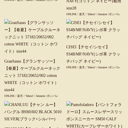
NAVY(コットン ネイビー)着用
size28
ONLINE
/
楽天
/
Yahoo!
/
Amazon
/
ポンパレ
CISEI【チセイ/シセイ】
934B/MF/NAVY(シボ革 クラッ
GranSasso【グランサッソー】
チバッグ ネイビー)
ONLINE
/
楽天
/
Yahoo!
/
Amazon
/
ポンパレ
【春夏】ケーブルクルーネック
ニット 57182/20652/002 cotton
WHITE（コットン ホワイト）
size44
ONLINE
/
楽天
/
Yahoo!
/
Amazon
/
ポンパレ