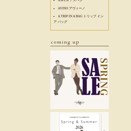
AVINO アヴィーノ
A TRIP IN A BAG トリップ イン
ア バッグ
coming up