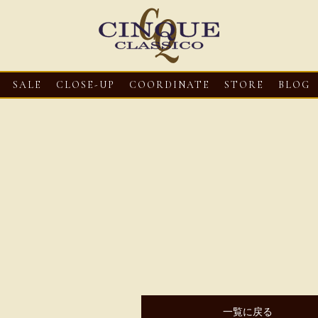
SALE
CLOSE-UP
COORDINATE
STORE
BLOG
3
CLOSE-UP
2026・08・03
CLOSE-UP
2026・08・03
CLOS
oni【マリオ ドーニ】オ
HEREU【へリュー】フィッシ
Mario Doni【マ
ミュール レザーサン
ャーマンサンダル
ロスイントレレザ
一覧に戻る