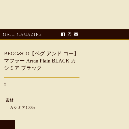
MAIL MAGAZINE
BEGG&CO【ベグ アンド コー】
マフラー Arran Plain BLACK カ
シミア ブラック
¥
素材
E-UP
2026・08・03
CLOSE-UP
カシミア100%
リオ ドーニ】ク
Mario Doni【マリオ ドーニ】オ
ーサンダル
ープントゥミュール レザーサン
ダル