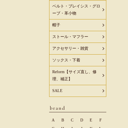
ベルト・ブレイシス・グロ
ーブ・革小物
帽子
ストール・マフラー
アクセサリー・雑貨
ソックス・下着
Reform【サイズ直し、修
理、補正】
SALE
brand
A
B
C
D
E
F