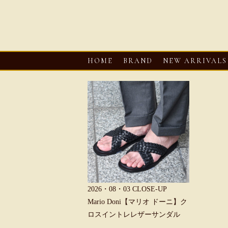
HOME
BRAND
NEW ARRIVALS
6・08・03
CLOSE-UP
2026・08・03
CLOSE-UP
2026・08・0
REU【へリュー】フィッシ
Mario Doni【マリオ ドーニ】ク
Mario D
マンサンダル
ロスイントレレザーサンダル
ープントゥ
ダル