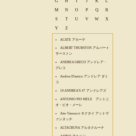
G
H
I
J
K
L
M
N
O
P
Q
R
S
T
U
V
W
X
Y
Z
ACATE アカーテ
ALBERT THURSTON アルバート
サーストン
ANDREA GRECO アンドレア・
グレコ
Andrea D'amico アンドレア ダミ
コ
19 ANDREA'S 47 アンドレアズ
ANTONIO PIO MELE アントニ
オ・ピオ・メーレ
Atto Vannucci ネクタイ アットヴ
ァンヌッチ
ALTACRUNA アルタクルーナ
ASPESI アスペジ