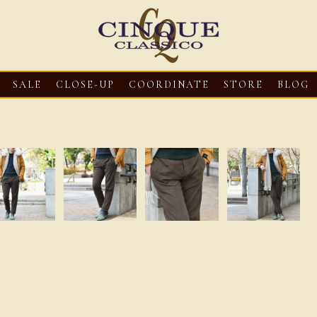
SALE
CLOSE-UP
COORDINATE
STORE
BLOG
3
CLOSE-UP
2026・08・03
CLOSE-UP
2026・08・03
CLOS
oni【マリオ ドーニ】オ
HEREU【へリュー】フィッシ
Mario Doni【マ
ミュール レザーサン
ャーマンサンダル
ロスイントレレザ