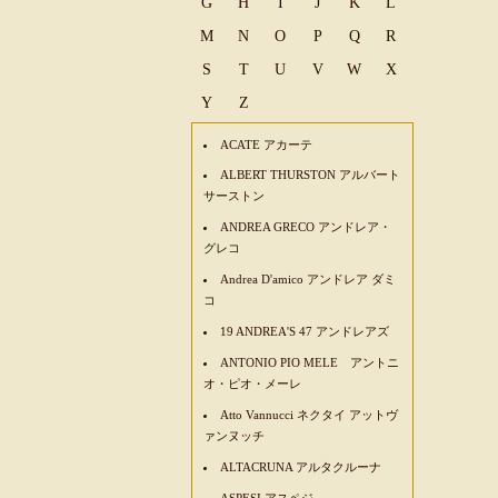
G
H
I
J
K
L
M
N
O
P
Q
R
S
T
U
V
W
X
Y
Z
ACATE アカーテ
ALBERT THURSTON アルバート
サーストン
ANDREA GRECO アンドレア・
グレコ
Andrea D'amico アンドレア ダミ
コ
19 ANDREA'S 47 アンドレアズ
ANTONIO PIO MELE アントニ
オ・ピオ・メーレ
Atto Vannucci ネクタイ アットヴ
ァンヌッチ
ALTACRUNA アルタクルーナ
ASPESI アスペジ