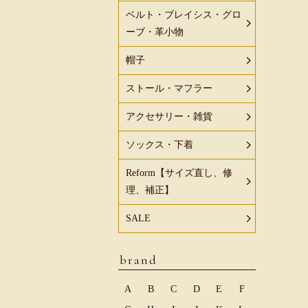
ベルト・ブレイシス・グロ
ーブ・革小物
帽子
ストール・マフラー
アクセサリー・雑貨
ソックス・下着
Reform【サイズ直し、修
理、補正】
SALE
brand
A
B
C
D
E
F