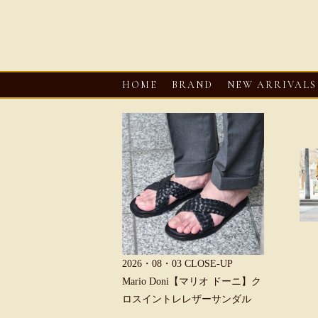
HOME
BRAND
NEW ARRIVALS
6・08・03
CLOSE-UP
2026・08・03
CLOSE-UP
2026・08・0
REU【へリュー】フィッシ
Mario Doni【マリオ ドーニ】ク
Mario D
マンサンダル
ロスイントレレザーサンダル
ープントゥ
ダル