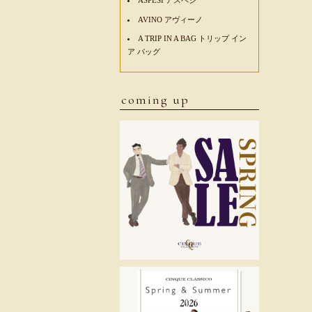
AVINO アヴィーノ
A TRIP IN A BAG トリップ イン
ア バッグ
coming up