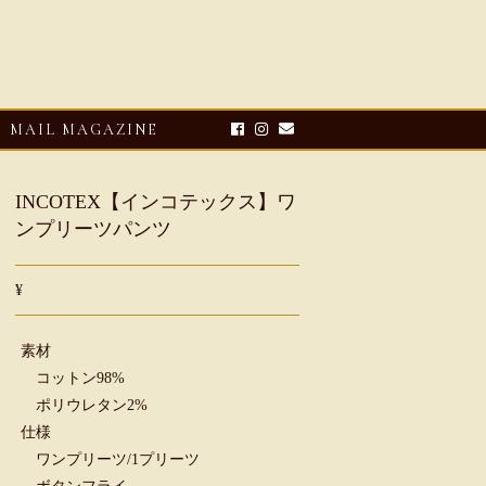
MAIL MAGAZINE
INCOTEX【インコテックス】ワ
ンプリーツパンツ
¥
素材
コットン98%
E-UP
2026・08・03
CLOSE-UP
ポリウレタン2%
リオ ドーニ】ク
Mario Doni【マリオ ドーニ】オ
仕様
ーサンダル
ープントゥミュール レザーサン
ワンプリーツ/1プリーツ
ダル