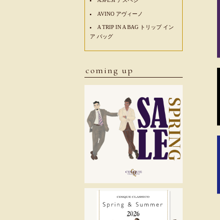
AVINO アヴィーノ
A TRIP IN A BAG トリップ イン
ア バッグ
coming up