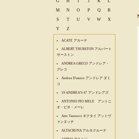
G
H
I
J
K
L
M
N
O
P
Q
R
S
T
U
V
W
X
Y
Z
ACATE アカーテ
ALBERT THURSTON アルバート
サーストン
ANDREA GRECO アンドレア・
グレコ
Andrea D'amico アンドレア ダミ
コ
19 ANDREA'S 47 アンドレアズ
ANTONIO PIO MELE アントニ
オ・ピオ・メーレ
Atto Vannucci ネクタイ アットヴ
ァンヌッチ
ALTACRUNA アルタクルーナ
ASPESI アスペジ