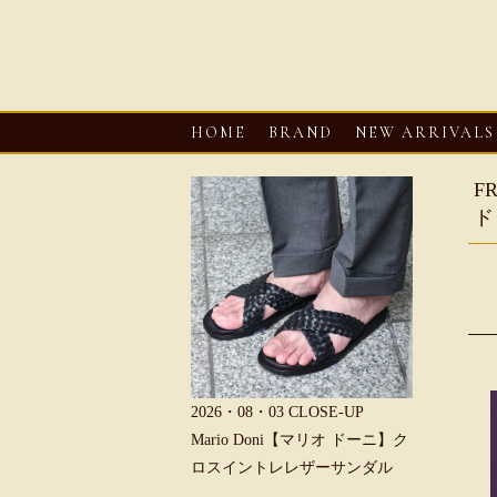
HOME
BRAND
NEW ARRIVALS
F
ド
6・08・03
CLOSE-UP
2026・08・03
CLOSE-UP
2026・08・0
REU【へリュー】フィッシ
Mario Doni【マリオ ドーニ】ク
Mario D
マンサンダル
ロスイントレレザーサンダル
ープントゥ
ダル