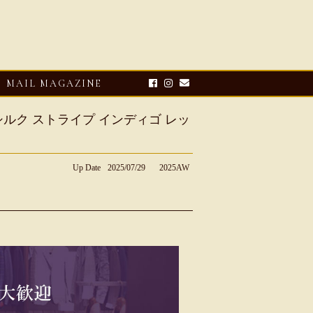
MAIL MAGAZINE
4 シルク ストライプ インディゴ レッ
Up Date
2025/07/29
2025AW
E-UP
2026・08・03
CLOSE-UP
リオ ドーニ】ク
Mario Doni【マリオ ドーニ】オ
ーサンダル
ープントゥミュール レザーサン
ダル