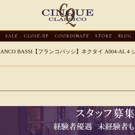
SALE
CLOSE-UP
COORDINATE
STORE
BLOG
RANCO BASSI【フランコバッシ】ネクタイ A004-AL 
3
CLOSE-UP
2026・08・03
CLOSE-UP
2026・08・03
CLOS
oni【マリオ ドーニ】オ
HEREU【へリュー】フィッシ
Mario Doni【マ
ミュール レザーサン
ャーマンサンダル
ロスイントレレザ