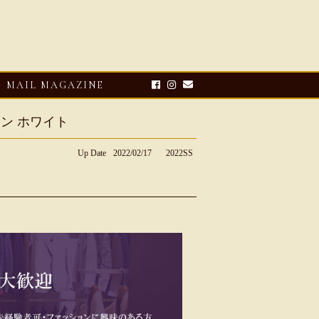
MAIL MAGAZINE
リネン ホワイト
Up Date
2022/02/17
2022SS
E-UP
2026・08・03
CLOSE-UP
リオ ドーニ】ク
Mario Doni【マリオ ドーニ】オ
ーサンダル
ープントゥミュール レザーサン
ダル