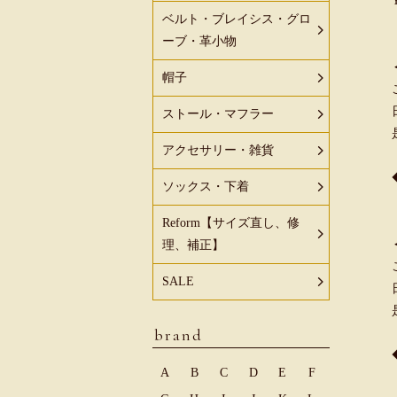
ベルト・ブレイシス・グロ
ーブ・革小物
帽子
ストール・マフラー
アクセサリー・雑貨
ソックス・下着
Reform【サイズ直し、修
理、補正】
SALE
brand
A
B
C
D
E
F