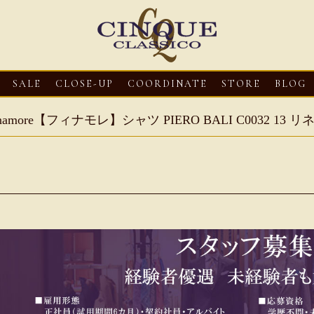
SALE
CLOSE-UP
COORDINATE
STORE
BLOG
inamore【フィナモレ】シャツ PIERO BALI C0032 13 
3
CLOSE-UP
2026・08・03
CLOSE-UP
2026・08・03
CLOS
oni【マリオ ドーニ】オ
HEREU【へリュー】フィッシ
Mario Doni【マ
ミュール レザーサン
ャーマンサンダル
ロスイントレレザ