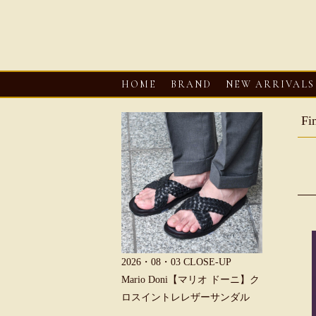
HOME
BRAND
NEW ARRIVALS
F
6・08・03
CLOSE-UP
2026・08・03
CLOSE-UP
2026・08・0
REU【へリュー】フィッシ
Mario Doni【マリオ ドーニ】ク
Mario D
マンサンダル
ロスイントレレザーサンダル
ープントゥ
ダル