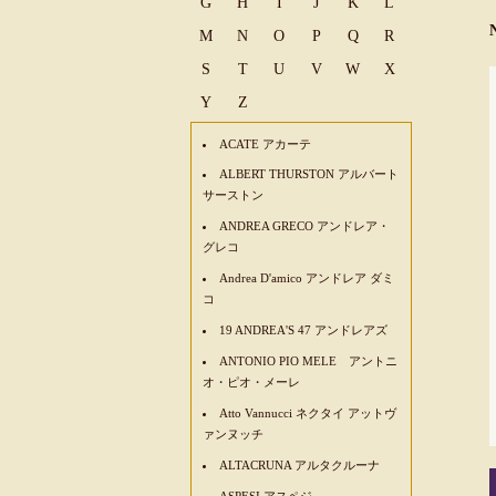
G
H
I
J
K
L
M
N
O
P
Q
R
S
T
U
V
W
X
Y
Z
ACATE アカーテ
ALBERT THURSTON アルバート
サーストン
ANDREA GRECO アンドレア・
グレコ
Andrea D'amico アンドレア ダミ
コ
19 ANDREA'S 47 アンドレアズ
ANTONIO PIO MELE アントニ
オ・ピオ・メーレ
Atto Vannucci ネクタイ アットヴ
ァンヌッチ
ALTACRUNA アルタクルーナ
ASPESI アスペジ