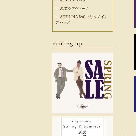
AVINO アヴィーノ
A TRIP IN A BAG トリップ イン
ア バッグ
coming up