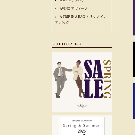
AVINO アヴィーノ
A TRIP IN A BAG トリップ イン
ア バッグ
coming up