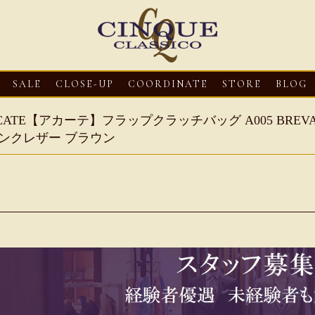
SALE
CLOSE-UP
COORDINATE
STORE
BLOG
CATE【アカーテ】フラップクラッチバッグ A005 BREVA 
ンクレザー ブラウン
3
CLOSE-UP
2026・08・03
CLOSE-UP
2026・08・03
CLOS
oni【マリオ ドーニ】オ
HEREU【へリュー】フィッシ
Mario Doni【マ
ミュール レザーサン
ャーマンサンダル
ロスイントレレザ