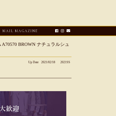
MAIL MAGAZINE
A70570 BROWN ナチュラルシュ
Up Date
2021/02/18
2021SS
E-UP
2026・08・03
CLOSE-UP
リオ ドーニ】ク
Mario Doni【マリオ ドーニ】オ
ーサンダル
ープントゥミュール レザーサン
ダル