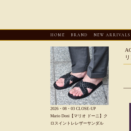
HOME
BRAND
NEW ARRIVALS
A
リ
6・08・03
CLOSE-UP
2026・08・03
CLOSE-UP
2026・08・0
REU【へリュー】フィッシ
Mario Doni【マリオ ドーニ】ク
Mario D
マンサンダル
ロスイントレレザーサンダル
ープントゥ
ダル