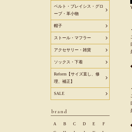
ベルト・ブレイシス・グロ
ーブ・革小物
帽子
ストール・マフラー
アクセサリー・雑貨
ソックス・下着
Reform【サイズ直し、修
理、補正】
SALE
brand
A
B
C
D
E
F