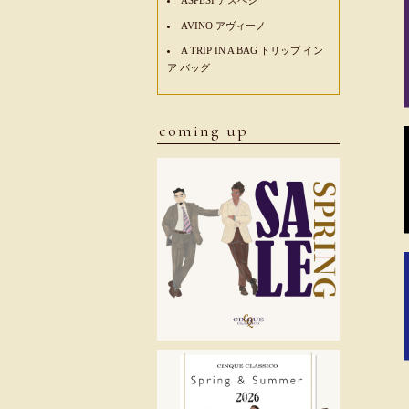
AVINO アヴィーノ
A TRIP IN A BAG トリップ イン
ア バッグ
coming up