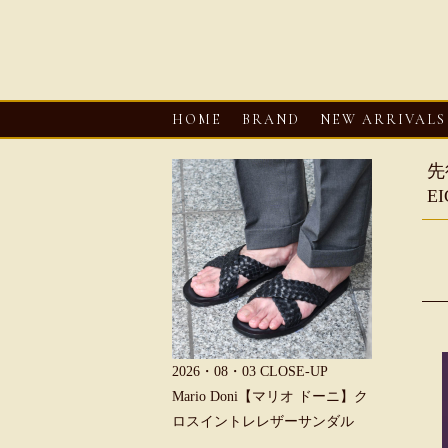
HOME
BRAND
NEW ARRIVALS
先
E
6・08・03
CLOSE-UP
2026・08・03
CLOSE-UP
2026・08・0
REU【へリュー】フィッシ
Mario Doni【マリオ ドーニ】ク
Mario D
マンサンダル
ロスイントレレザーサンダル
ープントゥ
ダル