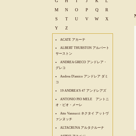
G
H
I
J
K
L
M
N
O
P
Q
R
S
T
U
V
W
X
Y
Z
ACATE アカーテ
ALBERT THURSTON アルバート
サーストン
ANDREA GRECO アンドレア・
グレコ
Andrea D'amico アンドレア ダミ
コ
19 ANDREA'S 47 アンドレアズ
ANTONIO PIO MELE アントニ
オ・ピオ・メーレ
Atto Vannucci ネクタイ アットヴ
ァンヌッチ
ALTACRUNA アルタクルーナ
ASPESI アスペジ