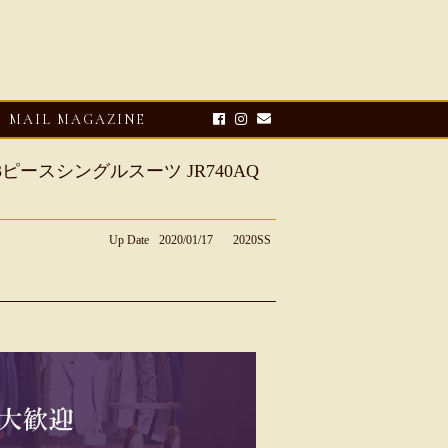
MAIL MAGAZINE
ピースシングルスーツ JR740AQ
Up Date
2020/01/17
2020SS
E-UP
2026・08・03
CLOSE-UP
リオ ドーニ】ク
Mario Doni【マリオ ドーニ】オ
ーサンダル
ープントゥミュール レザーサン
ダル