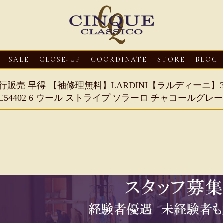
SALE
CLOSE-UP
COORDINATE
STORE
BLOG
行販売 早得 【袖修理無料】LARDINI【ラルディーニ】3
IC54402 6 ウール ストライプ ソラーロ チャコールグレー
3
CLOSE-UP
2026・08・03
CLOSE-UP
2026・08・03
CLOS
oni【マリオ ドーニ】オ
HEREU【へリュー】フィッシ
Mario Doni【マ
ミュール レザーサン
ャーマンサンダル
ロスイントレレザ