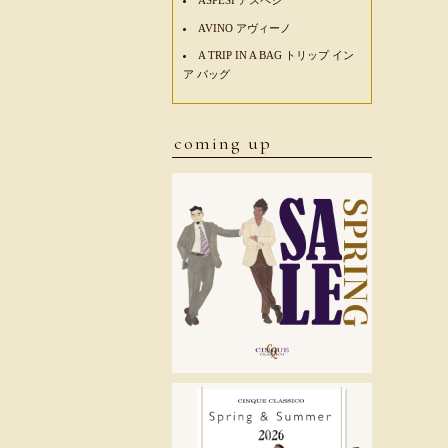
AVINO アヴィーノ
A TRIP IN A BAG トリップ イン
ア バッグ
coming up