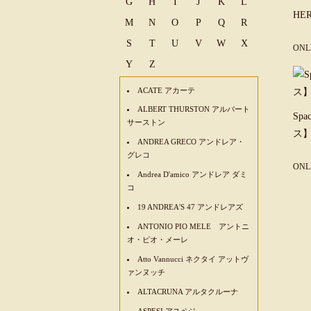
G
H
I
J
K
L
HE
M
N
O
P
Q
R
S
T
U
V
W
X
ONL
Y
Z
ACATE アカーテ
ALBERT THURSTON アルバート
Sp
サーストン
ス
ANDREA GRECO アンドレア・
グレコ
ONL
Andrea D'amico アンドレア ダミ
コ
19 ANDREA'S 47 アンドレアズ
ANTONIO PIO MELE アントニ
オ・ピオ・メーレ
Atto Vannucci ネクタイ アットヴ
ァンヌッチ
ALTACRUNA アルタクルーナ
ASPESI アスペジ