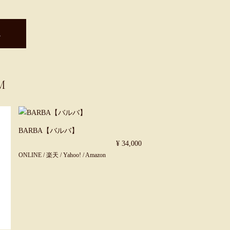
。
M
BARBA【バルバ】
¥ 34,000
ONLINE
/
楽天
/
Yahoo!
/
Amazon