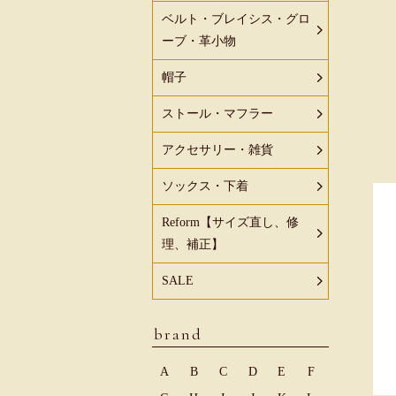
ベルト・ブレイシス・グロ
ーブ・革小物
帽子
ストール・マフラー
アクセサリー・雑貨
ソックス・下着
Reform【サイズ直し、修
理、補正】
SALE
brand
A
B
C
D
E
F