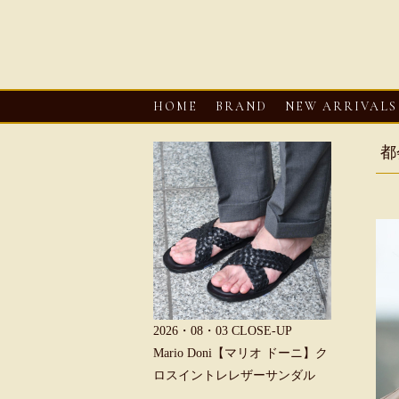
HOME
BRAND
NEW ARRIVALS
都
6・08・03
CLOSE-UP
2026・08・03
CLOSE-UP
2026・08・0
REU【へリュー】フィッシ
Mario Doni【マリオ ドーニ】ク
Mario D
マンサンダル
ロスイントレレザーサンダル
ープントゥ
ダル