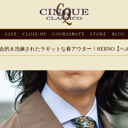
SALE
CLOSE-UP
COORDINATE
STORE
BLOG
会的＆洗練されたラギットな春アウター！HERNO【ヘ
3
CLOSE-UP
2026・08・03
CLOSE-UP
2026・08・03
CLOS
oni【マリオ ドーニ】オ
HEREU【へリュー】フィッシ
Mario Doni【マ
ミュール レザーサン
ャーマンサンダル
ロスイントレレザ