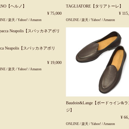
RNO【ヘルノ】
TAGLIATORE【タリアトーレ】
¥ 75,000
¥ 115
INE
/
楽天
/
Yahoo!
/
Amazon
ONLINE
/
楽天
/
Yahoo!
/
Amazon
acca Neapolis【スパッカネアポリ
】
¥ 19,000
INE
/
楽天
/
Yahoo!
/
Amazon
Baudoin&Lange【ボードゥイン&
ジ】
¥ 66
ONLINE
/
楽天
/
Yahoo!
/
Amazon