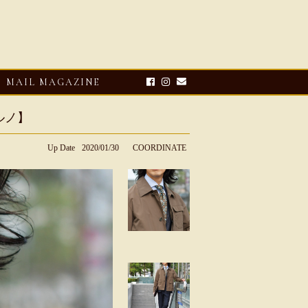
MAIL MAGAZINE
ルノ】
Up Date
2020/01/30
COORDINATE
E-UP
2026・08・03
CLOSE-UP
リオ ドーニ】ク
Mario Doni【マリオ ドーニ】オ
ーサンダル
ープントゥミュール レザーサン
ダル