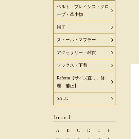
ベルト・ブレイシス・グロ
ーブ・革小物
帽子
ストール・マフラー
アクセサリー・雑貨
ソックス・下着
Reform【サイズ直し、修
理、補正】
SALE
brand
A
B
C
D
E
F