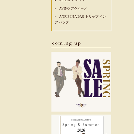
AVINO アヴィーノ
A TRIP IN A BAG トリップ イン
ア バッグ
coming up