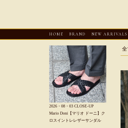
HOME
BRAND
NEW ARRIVALS
全
6・08・03
CLOSE-UP
2026・08・03
CLOSE-UP
2026・08・0
REU【へリュー】フィッシ
Mario Doni【マリオ ドーニ】ク
Mario D
マンサンダル
ロスイントレレザーサンダル
ープントゥ
ダル