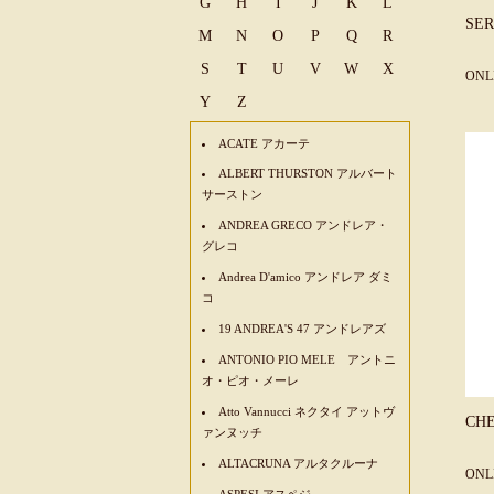
G
H
I
J
K
L
SE
M
N
O
P
Q
R
S
T
U
V
W
X
ONL
Y
Z
ACATE アカーテ
ALBERT THURSTON アルバート
サーストン
ANDREA GRECO アンドレア・
グレコ
Andrea D'amico アンドレア ダミ
コ
19 ANDREA'S 47 アンドレアズ
ANTONIO PIO MELE アントニ
オ・ピオ・メーレ
Atto Vannucci ネクタイ アットヴ
CH
ァンヌッチ
ALTACRUNA アルタクルーナ
ONL
ASPESI アスペジ