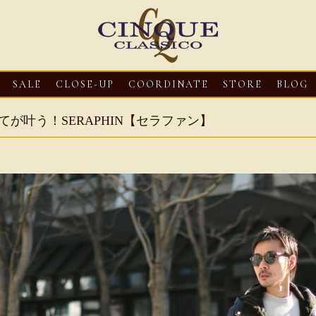
SALE
CLOSE-UP
COORDINATE
STORE
BLOG
てが叶う！SERAPHIN【セラファン】
3
CLOSE-UP
2026・08・03
CLOSE-UP
2026・08・03
CLOS
oni【マリオ ドーニ】オ
HEREU【へリュー】フィッシ
Mario Doni【マ
ミュール レザーサン
ャーマンサンダル
ロスイントレレザ