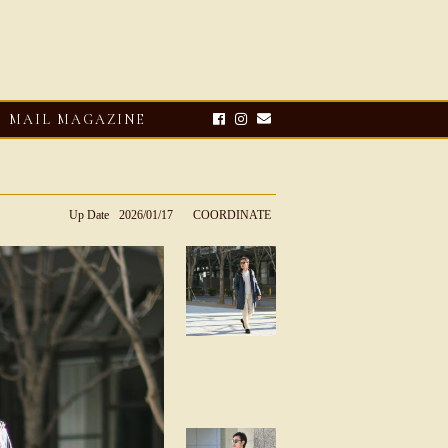
MAIL MAGAZINE
Up Date
2026/01/17
COORDINATE
E-UP
2026・08・03
CLOSE-UP
リオ ドーニ】ク
Mario Doni【マリオ ドーニ】オ
ーサンダル
ープントゥミュール レザーサン
ダル