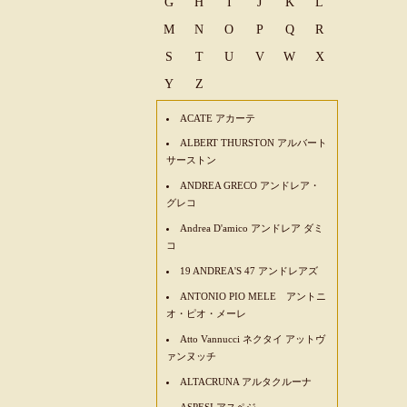
G
H
I
J
K
L
M
N
O
P
Q
R
S
T
U
V
W
X
Y
Z
ACATE アカーテ
ALBERT THURSTON アルバート
サーストン
ANDREA GRECO アンドレア・
グレコ
Andrea D'amico アンドレア ダミ
コ
19 ANDREA'S 47 アンドレアズ
ANTONIO PIO MELE アントニ
オ・ピオ・メーレ
Atto Vannucci ネクタイ アットヴ
ァンヌッチ
ALTACRUNA アルタクルーナ
ASPESI アスペジ