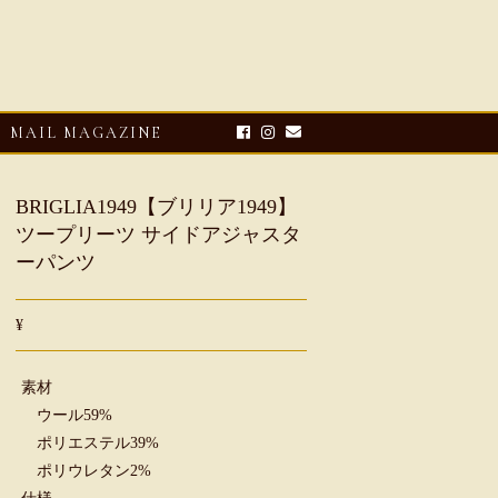
MAIL MAGAZINE
BRIGLIA1949【ブリリア1949】
ツープリーツ サイドアジャスタ
ーパンツ
¥
素材
E-UP
2026・08・03
CLOSE-UP
ウール59%
リオ ドーニ】ク
Mario Doni【マリオ ドーニ】オ
ポリエステル39%
ーサンダル
ープントゥミュール レザーサン
ポリウレタン2%
ダル