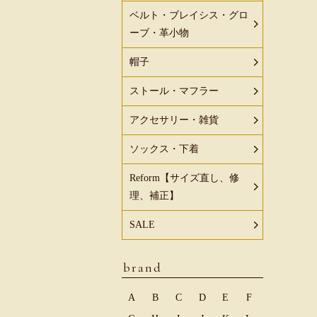
ベルト・ブレイシス・グロ
ーブ・革小物
帽子
ストール・マフラー
アクセサリー・雑貨
ソックス・下着
Reform【サイズ直し、修
理、補正】
SALE
brand
A
B
C
D
E
F