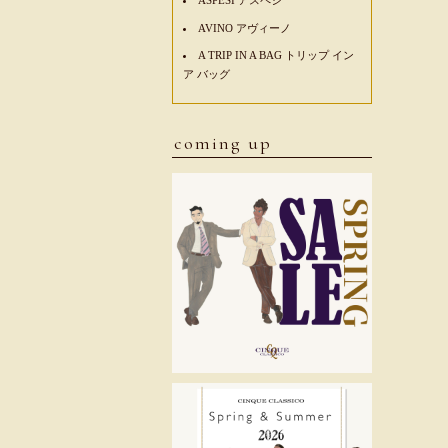
AVINO アヴィーノ
A TRIP IN A BAG トリップ イン
ア バッグ
coming up