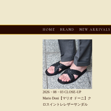
HOME
BRAND
NEW ARRIVALS
6・08・03
CLOSE-UP
2026・08・03
CLOSE-UP
2026・08・0
REU【へリュー】フィッシ
Mario Doni【マリオ ドーニ】ク
Mario D
マンサンダル
ロスイントレレザーサンダル
ープントゥ
ダル