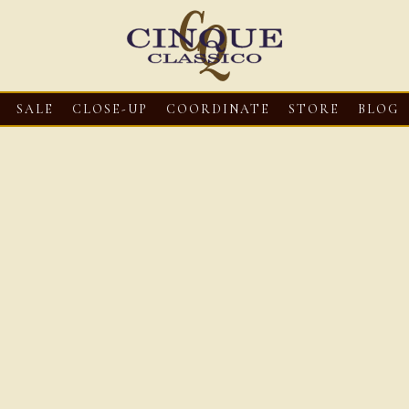
SALE
CLOSE-UP
COORDINATE
STORE
BLOG
3
CLOSE-UP
2026・08・03
CLOSE-UP
2026・08・03
CLOS
oni【マリオ ドーニ】オ
HEREU【へリュー】フィッシ
Mario Doni【マ
ミュール レザーサン
ャーマンサンダル
ロスイントレレザ