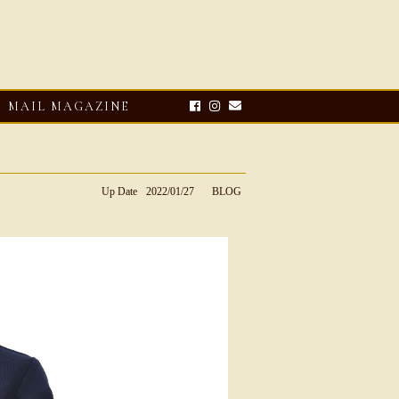
MAIL MAGAZINE
Up Date
2022/01/27
BLOG
E-UP
2026・08・03
CLOSE-UP
リオ ドーニ】ク
Mario Doni【マリオ ドーニ】オ
ーサンダル
ープントゥミュール レザーサン
ダル