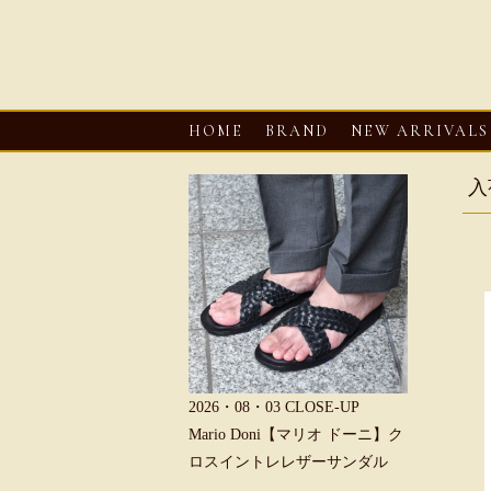
HOME
BRAND
NEW ARRIVALS
入
6・08・03
CLOSE-UP
2026・08・03
CLOSE-UP
2026・08・0
REU【へリュー】フィッシ
Mario Doni【マリオ ドーニ】ク
Mario D
マンサンダル
ロスイントレレザーサンダル
ープントゥ
ダル