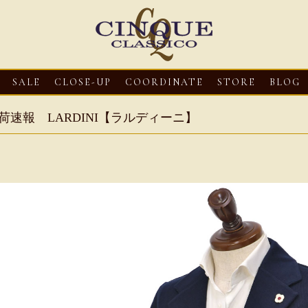
SALE
CLOSE-UP
COORDINATE
STORE
BLOG
荷速報 LARDINI【ラルディーニ】
3
CLOSE-UP
2026・08・03
CLOSE-UP
2026・08・03
CLOS
oni【マリオ ドーニ】オ
HEREU【へリュー】フィッシ
Mario Doni【マ
ミュール レザーサン
ャーマンサンダル
ロスイントレレザ