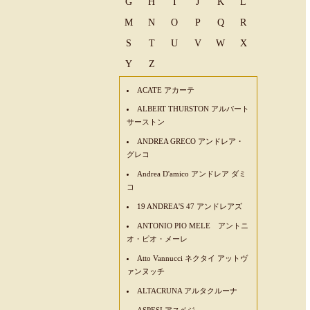
G
H
I
J
K
L
M
N
O
P
Q
R
S
T
U
V
W
X
Y
Z
ACATE アカーテ
ALBERT THURSTON アルバート
サーストン
ANDREA GRECO アンドレア・
グレコ
Andrea D'amico アンドレア ダミ
コ
19 ANDREA'S 47 アンドレアズ
ANTONIO PIO MELE アントニ
オ・ピオ・メーレ
Atto Vannucci ネクタイ アットヴ
ァンヌッチ
ALTACRUNA アルタクルーナ
ASPESI アスペジ