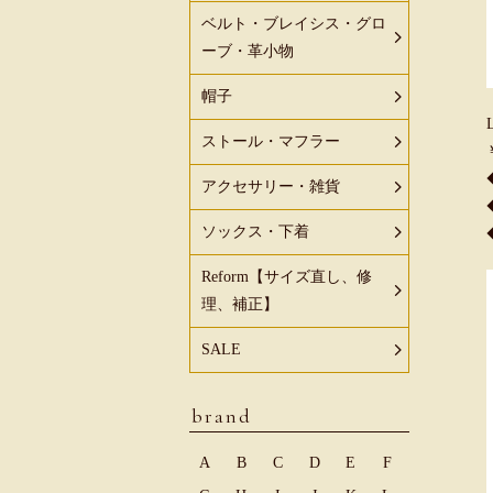
ベルト・ブレイシス・グロ
ーブ・革小物
帽子
ストール・マフラー
アクセサリー・雑貨
ソックス・下着
Reform【サイズ直し、修
理、補正】
SALE
brand
A
B
C
D
E
F