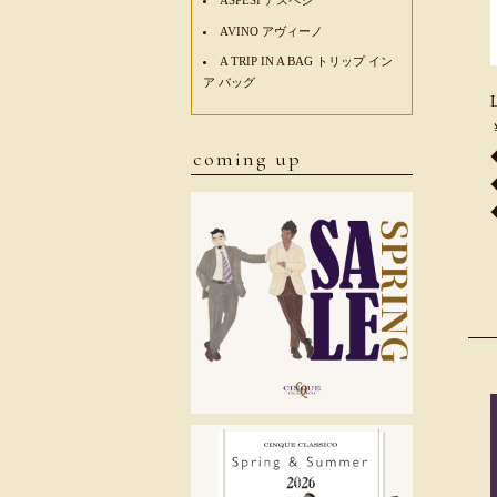
AVINO アヴィーノ
A TRIP IN A BAG トリップ イン
ア バッグ
coming up