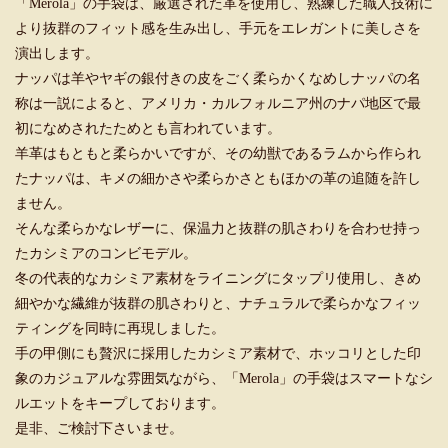
「Merola」の手袋は、厳選された革を使用し、熟練した職人技術に
より抜群のフィット感を生み出し、手元をエレガントに美しさを
演出します。
ナッパは羊やヤギの銀付きの皮をごく柔らかくなめしナッパの名
称は一説によると、アメリカ・カルフォルニア州のナパ地区で最
初になめされたためとも言われています。
羊革はもともと柔らかいですが、その幼獣であるラムから作られ
たナッパは、キメの細かさや柔らかさともほかの革の追随を許し
ません。
そんな柔らかなレザーに、保温力と抜群の肌さわりを合わせ持っ
たカシミアのコンビモデル。
冬の代表的なカシミア素材をライニングにタップリ使用し、きめ
細やかな繊維が抜群の肌さわりと、ナチュラルで柔らかなフィッ
ティングを同時に再現しました。
手の甲側にも贅沢に採用したカシミア素材で、ホッコリとした印
象のカジュアルな雰囲気ながら、「Merola」の手袋はスマートなシ
ルエットをキープしております。
是非、ご検討下さいませ。