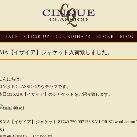
SALE
CLOSE-UP
COORDINATE
STORE
BLOG
SAIA【イザイア】ジャケット入荷致しました。
こんにちは。
CINQUE CLASSICOのウチヤマです。
本日はISAIA【イザイア】のジャケットをご紹介致します。
3
CLOSE-UP
2026・08・03
CLOSE-UP
2026・08・03
CLOS
oni【マリオ ドーニ】オ
HEREU【へリュー】フィッシ
Mario Doni【マ
ISAIA【イザイア】ジャケット 81740 750 007173 SAILOR 8C wool c
ミュール レザーサン
ャーマンサンダル
ロスイントレレザ
ズ)