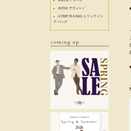
AVINO アヴィーノ
A TRIP IN A BAG トリップ イン
ア バッグ
coming up