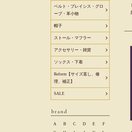
ベルト・ブレイシス・グロ
ーブ・革小物
帽子
ストール・マフラー
アクセサリー・雑貨
ソックス・下着
Reform【サイズ直し、修
理、補正】
SALE
brand
A
B
C
D
E
F