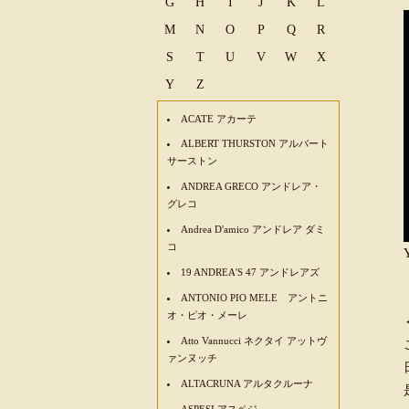
G
H
I
J
K
L
M
N
O
P
Q
R
S
T
U
V
W
X
Y
Z
ACATE アカーテ
ALBERT THURSTON アルバート
サーストン
ANDREA GRECO アンドレア・
グレコ
Andrea D'amico アンドレア ダミ
コ
19 ANDREA'S 47 アンドレアズ
ANTONIO PIO MELE アントニ
オ・ピオ・メーレ
Atto Vannucci ネクタイ アットヴ
ァンヌッチ
ALTACRUNA アルタクルーナ
ASPESI アスペジ