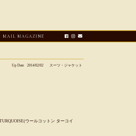
MAIL MAGAZINE
Up Date
2014/02/02
スーツ・ジャケット
E-UP
2026・08・03
CLOSE-UP
リオ ドーニ】ク
Mario Doni【マリオ ドーニ】オ
otton TURQUOISE(ウールコットン ターコイ
ーサンダル
ープントゥミュール レザーサン
ダル