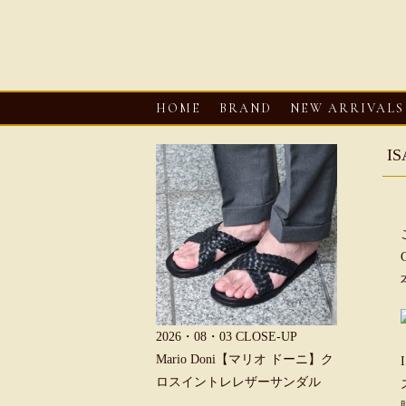
HOME
BRAND
NEW ARRIVALS
I
6・08・03
CLOSE-UP
2026・08・03
CLOSE-UP
2026・08・0
REU【へリュー】フィッシ
Mario Doni【マリオ ドーニ】ク
Mario D
マンサンダル
ロスイントレレザーサンダル
ープントゥ
ダル