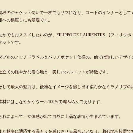
普段のジャケット使いで一枚でもサマになり、コートのインナーとして
服への橋渡しにも最適です。
なかでもおススメしたいのが、FILIPPO DE LAURENTIIS 【フィ
ケットです。
ダブルのノッチドラペル＆パッチポケット仕様の、他では珍しいデザイ
仕立ての軽やかな着心地と、美しいシルエットが特徴です。
そして最大の魅力は、優雅なイメージを醸し出す柔らかなミラノリブの
素材にはしなやかなウール100％で編み込んであります。
それによって、立体感が出て自然に上品な表情が生まれています。
また秋冬に適応する温もりを感じさせる風合いとなり、着心地も抜群で