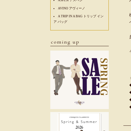
AVINO アヴィーノ
A TRIP IN A BAG トリップ イン
ア バッグ
coming up