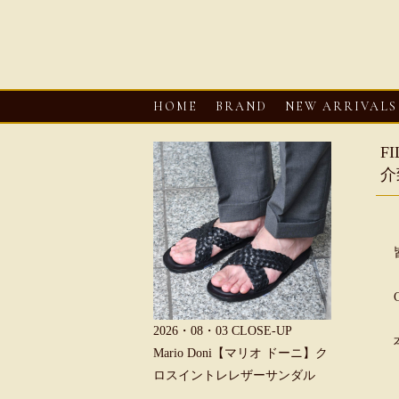
HOME
BRAND
NEW ARRIVALS
F
介
6・08・03
CLOSE-UP
2026・08・03
CLOSE-UP
2026・08・0
REU【へリュー】フィッシ
Mario Doni【マリオ ドーニ】ク
Mario D
マンサンダル
ロスイントレレザーサンダル
ープントゥ
ダル