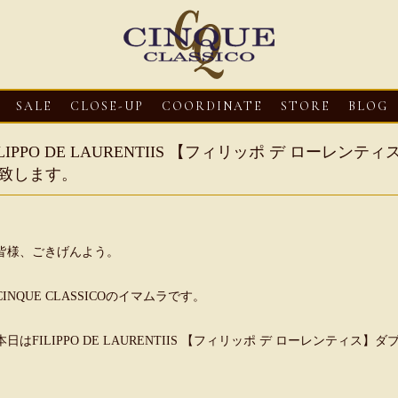
SALE
CLOSE-UP
COORDINATE
STORE
BLOG
ILIPPO DE LAURENTIIS 【フィリッポ デ ロー
致します。
皆様、ごきげんよう。
CINQUE CLASSICOのイマムラです。
3
CLOSE-UP
2026・08・03
CLOSE-UP
2026・08・03
CLOS
本日はFILIPPO DE LAURENTIIS 【フィリッポ デ ローレンテ
oni【マリオ ドーニ】オ
HEREU【へリュー】フィッシ
Mario Doni【マ
ミュール レザーサン
ャーマンサンダル
ロスイントレレザ