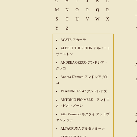
G
H
I
J
K
L
M
N
O
P
Q
R
S
T
U
V
W
X
Y
Z
ACATE アカーテ
ALBERT THURSTON アルバート
サーストン
ANDREA GRECO アンドレア・
グレコ
Andrea D'amico アンドレア ダミ
コ
19 ANDREA'S 47 アンドレアズ
ANTONIO PIO MELE アントニ
オ・ピオ・メーレ
Atto Vannucci ネクタイ アットヴ
ァンヌッチ
ALTACRUNA アルタクルーナ
ASPESI アスペジ