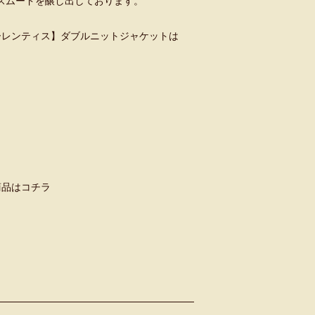
スムードを醸し出しております。
 デ ローレンティス】ダブルニットジャケットは
】商品はコチラ