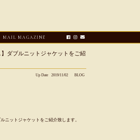
MAIL MAGAZINE
レンティス】ダブルニットジャケットをご紹
Up Date
2019/11/02
BLOG
E-UP
2026・08・03
CLOSE-UP
ィス】ダブルニットジャケットをご紹介致します。
リオ ドーニ】ク
Mario Doni【マリオ ドーニ】オ
ーサンダル
ープントゥミュール レザーサン
ダル